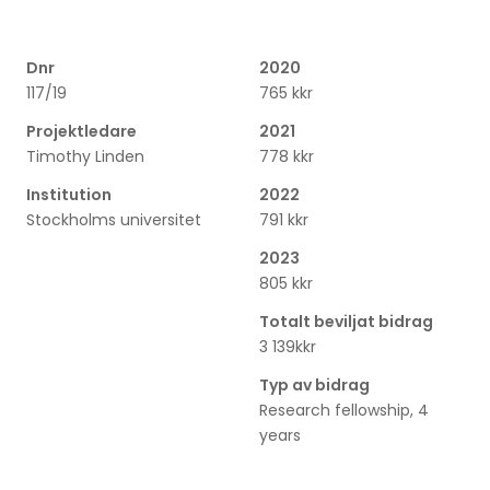
Dnr
2020
117/19
765 kkr
Projektledare
2021
Timothy Linden
778 kkr
Institution
2022
Stockholms universitet
791 kkr
2023
805 kkr
Totalt beviljat bidrag
3 139kkr
Typ av bidrag
Research fellowship, 4
years