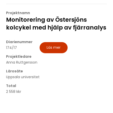
Projektnamn
Monitorering av Östersjöns
kolcykel med hjälp av fjärranalys
Diarienummer
Läs mer
174/17
Projektledare
Anna Ruttgersson
Lärosäte
Uppsala universitet
Total
2 558 kkr