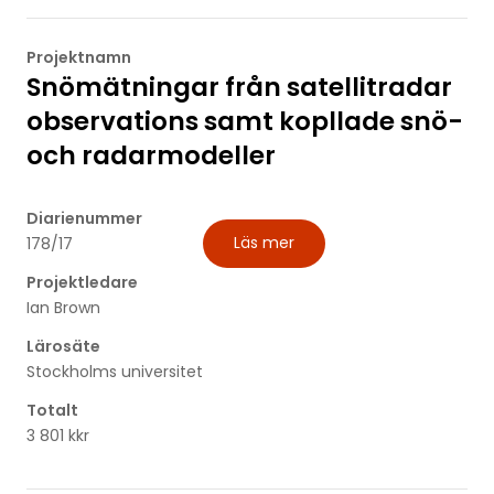
Projektnamn
Snömätningar från satellitradar
observations samt kopllade snö-
och radarmodeller
Diarienummer
Läs mer
178/17
Projektledare
Ian Brown
Lärosäte
Stockholms universitet
Totalt
3 801 kkr