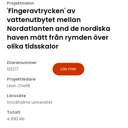
Projektnamn
'Fingeravtrycken' av
vattenutbytet mellan
Nordatlanten and de nordiska
haven mätt från rymden över
olika tidsskalor
Diarienummer
Läs mer
133/17
Projektledare
Leon Chafik
Lärosäte
Stockholms universitet
Totalt
4 692 kkr