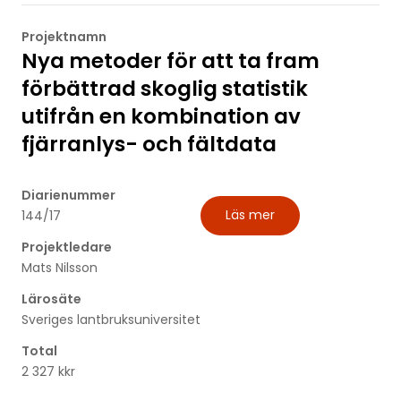
Projektnamn
Nya metoder för att ta fram
förbättrad skoglig statistik
utifrån en kombination av
fjärranlys- och fältdata
Diarienummer
Läs mer
144/17
Projektledare
Mats Nilsson
Lärosäte
Sveriges lantbruksuniversitet
Total
2 327 kkr