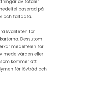
ttningar av totaler
medelfel baserad på
r och fältdata.
era kvaliteten för
rkartorna. Dessutom
erkar medelfelen för
v medelvärden eller
ler som kommer att
olymen för lövträd och