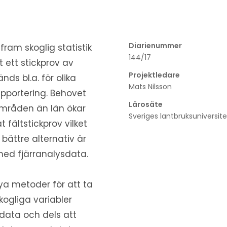
Diarienummer
 fram skoglig statistik
144/17
t ett stickprov av
Projektledare
ds bl.a. för olika
Mats Nilsson
rapportering. Behovet
Lärosäte
e områden än län ökar
Sveriges lantbruksuniversite
t fältstickprov vilket
t bättre alternativ är
med fjärranalysdata.
nya metoder för att ta
ogliga variabler
sdata och dels att