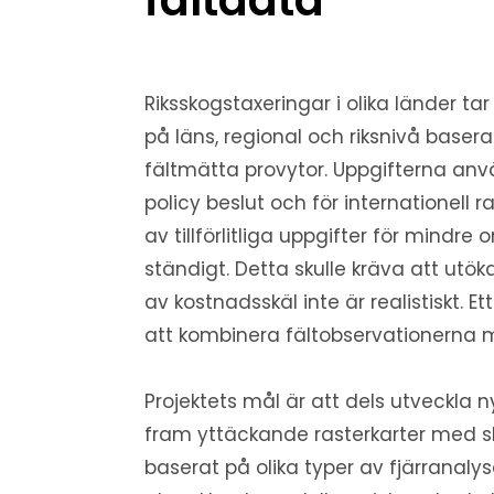
Riksskogstaxeringar i olika länder tar
på läns, regional och riksnivå basera
fältmätta provytor. Uppgifterna använ
policy beslut och för internationell 
av tillförlitliga uppgifter för mindr
ständigt. Detta skulle kräva att utöka
av kostnadsskäl inte är realistiskt. Et
att kombinera fältobservationerna 
Projektets mål är att dels utveckla 
fram yttäckande rasterkarter med sk
baserat på olika typer av fjärranaly