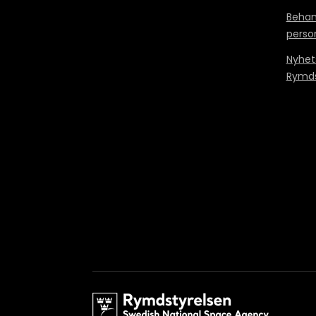
Behan
perso
Nyhet
Rymds