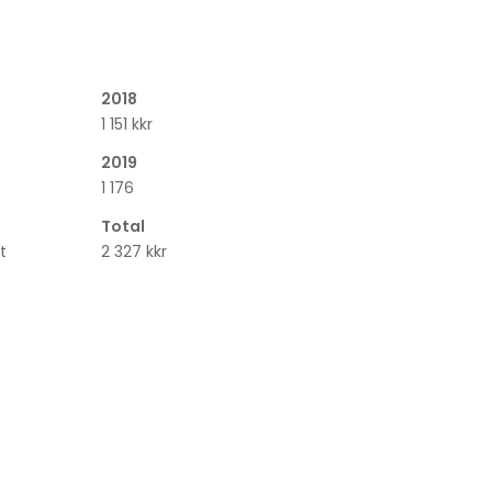
2018
1 151 kkr
2019
1 176
Total
t
2 327 kkr