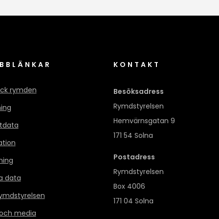
BBLÄNKAR
KONTAKT
ck rymden
Besöksadress
Rymdstyrelsen
ning
Hemvärnsgatan 9
itdata
171 54 Solna
ation
Postadress
ning
Rymdstyrelsen
a data
Box 4006
mdstyrelsen
171 04 Solna
 och media