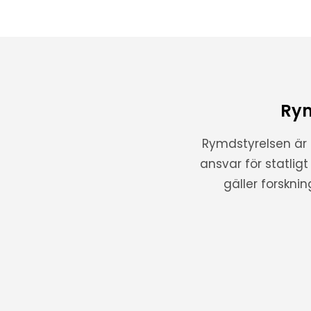
Rym
Rymdstyrelsen är
ansvar för statlig
gäller forskni