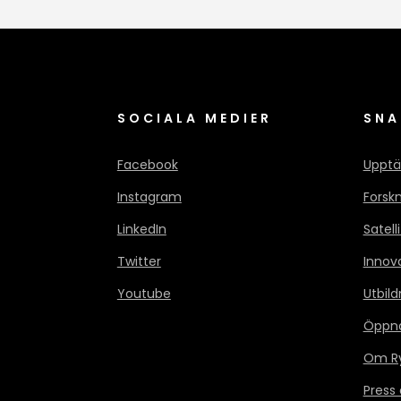
SOCIALA MEDIER
SNA
Facebook
Upptä
Instagram
Forsk
LinkedIn
Satell
Twitter
Innov
Youtube
Utbild
Öppn
Om Ry
Press