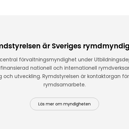
dstyrelsen är Sveriges rymdmyndi
 central förvaltningsmyndighet under Utbildnings
t finansierad nationell och internationell rymdverks
ng och utveckling. Rymdstyrelsen är kontaktorgan för 
rymdsamarbete.
Läs mer om myndigheten