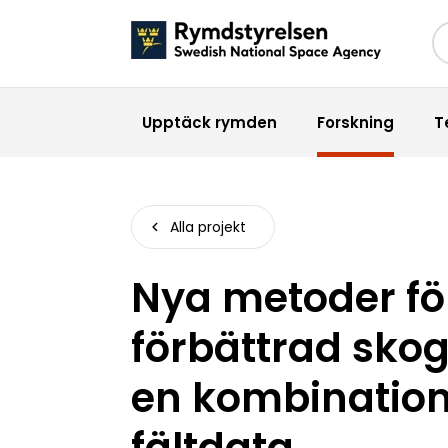
Sö
Upptäck rymden
Forskning
T
Alla projekt
Nya metoder för
förbättrad skogl
en kombination
fältdata