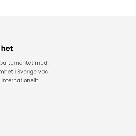
ghet
departementet med
amhet i Sverige vad
internationellt