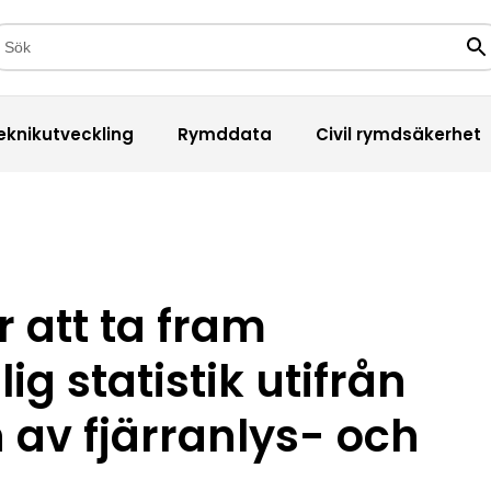
kfält
Sö
eknikutveckling
Rymddata
Civil rymdsäkerhet
 att ta fram
ig statistik utifrån
 av fjärranlys- och