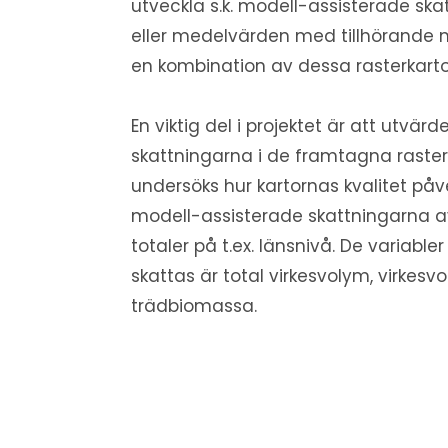
utveckla s.k. modell-assisterade ska
eller medelvärden med tillhörande 
en kombination av dessa rasterkarto
En viktig del i projektet är att utvärd
skattningarna i de framtagna raste
undersöks hur kartornas kvalitet påv
modell-assisterade skattningarna a
totaler på t.ex. länsnivå. De variab
skattas är total virkesvolym, virkesv
trädbiomassa.