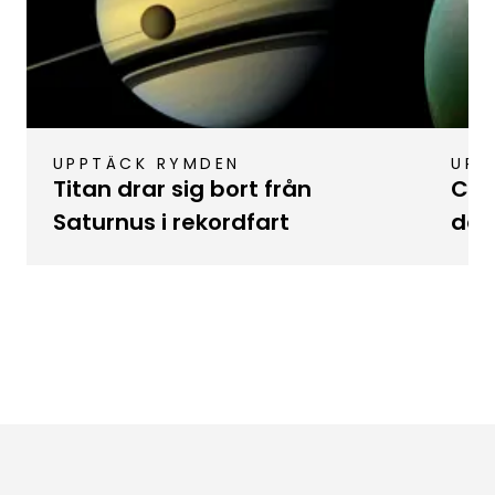
UPPTÄCK RYMDEN
UPP
Titan drar sig bort från
Cas
Saturnus i rekordfart
dat