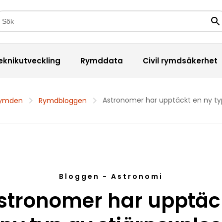
kfält
Sö
eknikutveckling
Rymddata
Civil rymdsäkerhet
Astronomer har upptäckt en ny typ
rymden
Rymdbloggen
Bloggen - Astronomi
stronomer har upptäc