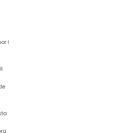
or i
ll
nde
sta
ära