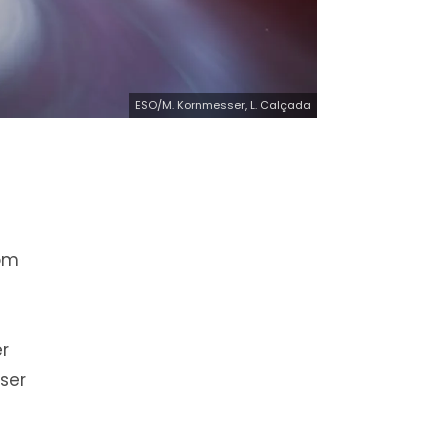
ESO/M. Kornmesser, L. Calçada
som
er
ser