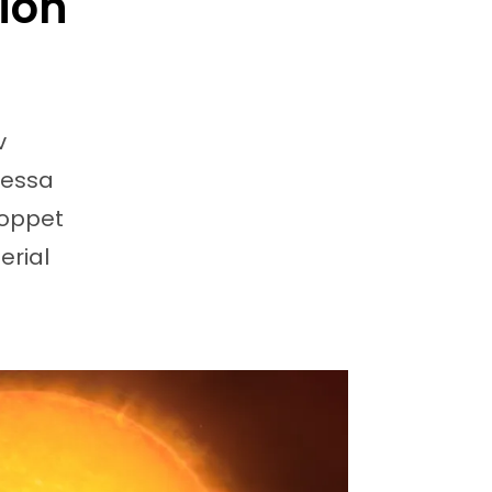
sion
v
Dessa
loppet
erial