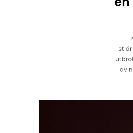
en 
stjä
utbro
av n