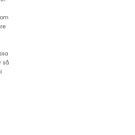
 om
are
essa
r så
i