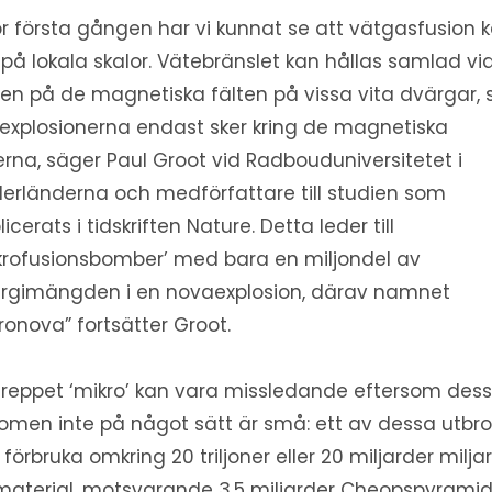
ör första gången har vi kunnat se att vätgasfusion 
 på lokala skalor. Vätebränslet kan hållas samlad vi
en på de magnetiska fälten på vissa vita dvärgar, 
 explosionerna endast sker kring de magnetiska
erna, säger Paul Groot vid Radbouduniversitetet i
erländerna och medförfattare till studien som
icerats i tidskriften Nature. Detta leder till
krofusionsbomber’ med bara en miljondel av
rgimängden i en novaexplosion, därav namnet
ronova” fortsätter Groot.
reppet ‘mikro’ kan vara missledande eftersom des
omen inte på något sätt är små: ett av dessa utbro
 förbruka omkring 20 triljoner eller 20 miljarder milja
material, motsvarande 3,5 miljarder Cheopspyramid