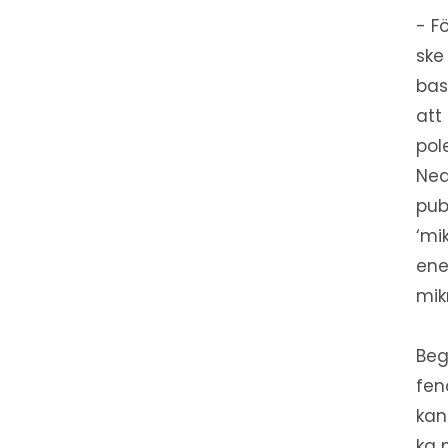
- F
ske
bas
att
pol
Ned
publ
‘mi
ene
mik
Beg
fen
kan
kg 