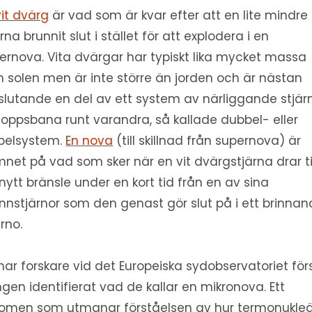
vit dvärg
är vad som är kvar efter att en lite mindre
rna brunnit slut i stället för att explodera i en
ernova. Vita dvärgar har typiskt lika mycket massa
 solen men är inte större än jorden och är nästan
slutande en del av ett system av närliggande stjärn
oppsbana runt varandra, så kallade dubbel- eller
ppelsystem.
En nova
(till skillnad från supernova) är
net på vad som sker när en vit dvärgstjärna drar ti
 nytt bränsle under en kort tid från en av sina
nnstjärnor som den genast gör slut på i ett brinna
erno.
har forskare vid det Europeiska sydobservatoriet för
gen identifierat vad de kallar en mikronova. Ett
omen som utmanar förståelsen av hur termonukle