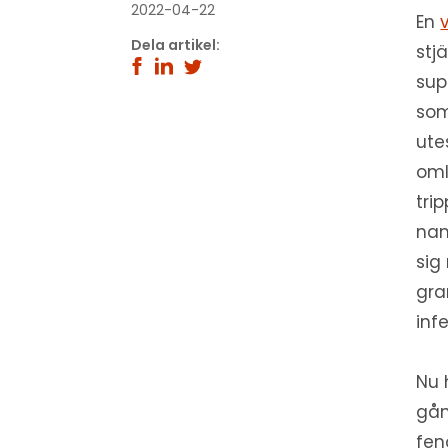
2022-04-22
En
Dela artikel:
stjä
sup
som
ute
oml
tri
nam
sig
gra
inf
Nu 
gån
fen