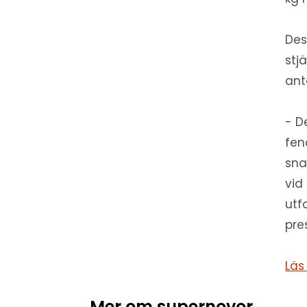
Des
stj
ant
- D
fen
sna
vid
utf
pre
Läs
Mer om supernovor