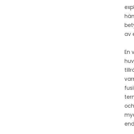
exp
hän
bet
av 
En 
huv
til
var
fus
ter
och
myc
end