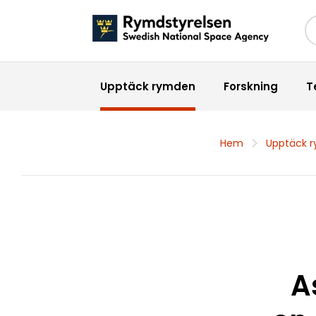
Sö
Upptäck rymden
Forskning
T
Hem
Upptäck 
A