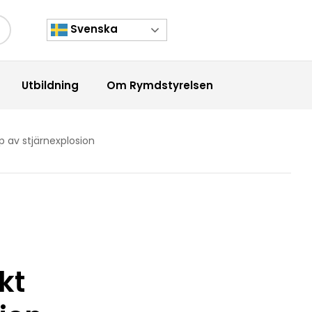
Svenska
kknapp
Utbildning
Om Rymdstyrelsen
 av stjärnexplosion
kt