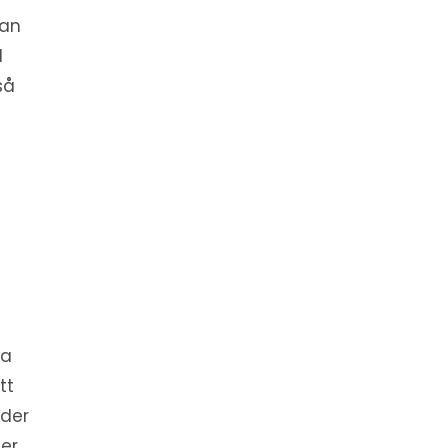
kan
d
så
sa
tt
rder
er.