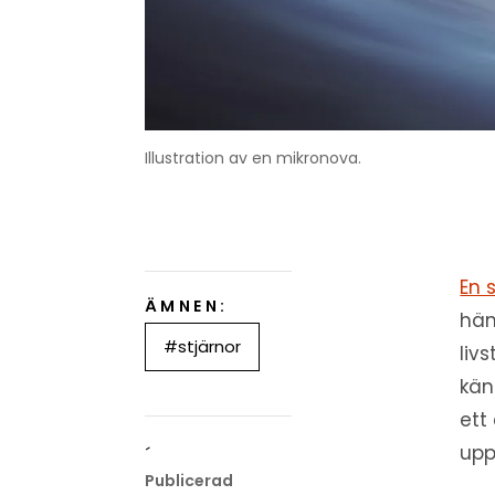
Illustration av en mikronova.
En 
ÄMNEN:
hän
#stjärnor
liv
kän
ett
upp
´
Publicerad