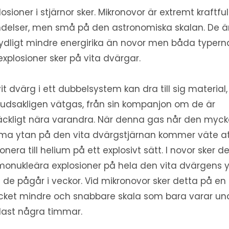
losioner i stjärnor sker. Mikronovor är extremt kraftful
delser, men små på den astronomiska skalan. De ä
ydligt mindre energirika än novor men båda typern
explosioner sker på vita dvärgar.
vit dvärg i ett dubbelsystem kan dra till sig material,
udsakligen vätgas, från sin kompanjon om de är
lräckligt nära varandra. När denna gas når den myck
ma ytan på den vita dvärgstjärnan kommer väte a
ionera till helium på ett explosivt sätt. I novor sker d
monukleära explosioner på hela den vita dvärgens 
 de pågår i veckor. Vid mikronovor sker detta på en
ket mindre och snabbare skala som bara varar un
ast några timmar.