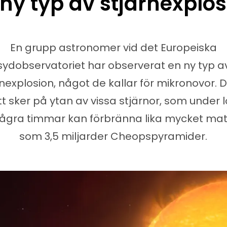
ny typ av stjärnexplo
En grupp astronomer vid det Europeiska
sydobservatoriet har observerat en ny typ a
rnexplosion, något de kallar för mikronovor. 
tt sker på ytan av vissa stjärnor, som under 
ågra timmar kan förbränna lika mycket mat
som 3,5 miljarder Cheopspyramider.