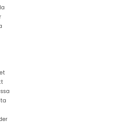
la
r
a
et
tt
essa
yta
der