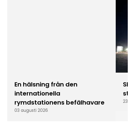
En hälsning från den
Skic
internationella
stu
rymdstationens befälhavare
23 ju
03 augusti 2026