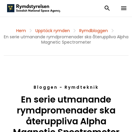
Visa och dölj
Visa 
Hem
Upptäck rymden
Rymdbloggen
En serie utmanande rymdpromenader ska återuppliva Alpha
Magnetic Spectrometer
Bloggen - Rymdteknik
En serie utmanande
rymdpromenader ska
återuppliva Alpha