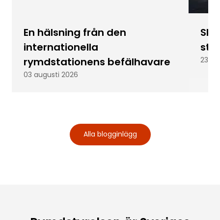
En hälsning från den
Skic
internationella
stu
rymdstationens befälhavare
23 ju
03 augusti 2026
Alla blogginlägg