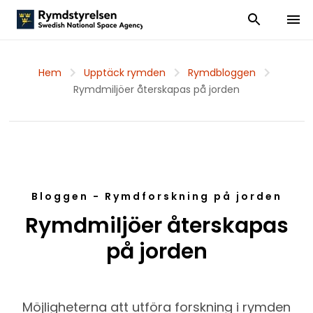
Visa och dölj
Visa 
Hem
Upptäck rymden
Rymdbloggen
Rymdmiljöer återskapas på jorden
Bloggen - Rymdforskning på jorden
Rymdmiljöer återskapas
på jorden
Möjligheterna att utföra forskning i rymden