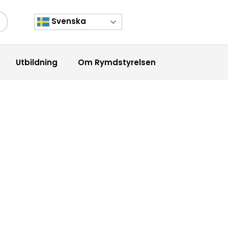
Svenska
kknapp
Utbildning
Om Rymdstyrelsen