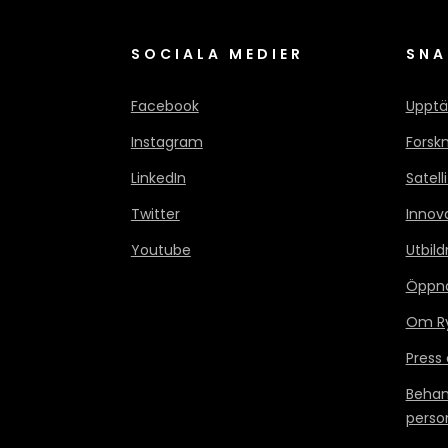
SOCIALA MEDIER
SNA
Facebook
Upptä
Instagram
Forsk
LinkedIn
Satell
Twitter
Innov
Youtube
Utbild
Öppn
Om Ry
Press
Behan
perso