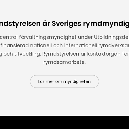
dstyrelsen är Sveriges rymdmyndi
 central förvaltningsmyndighet under Utbildnings
t finansierad nationell och internationell rymdverks
ng och utveckling. Rymdstyrelsen är kontaktorgan för 
rymdsamarbete.
Läs mer om myndigheten