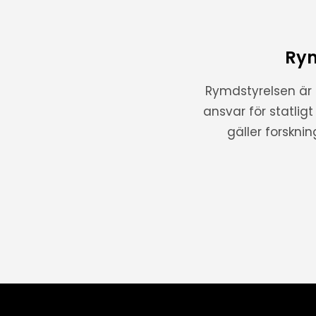
Rym
Rymdstyrelsen är
ansvar för statlig
gäller forskni