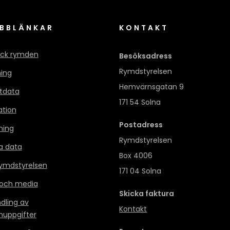
BBLÄNKAR
KONTAKT
ck rymden
Besöksadress
Rymdstyrelsen
ning
Hemvärnsgatan 9
itdata
171 54 Solna
ation
Postadress
ning
Rymdstyrelsen
a data
Box 4006
mdstyrelsen
171 04 Solna
 och media
Skicka faktura
dling av
Kontakt
nuppgifter