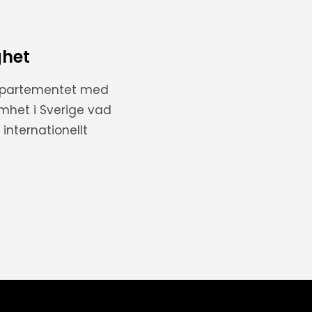
ghet
departementet med
amhet i Sverige vad
internationellt