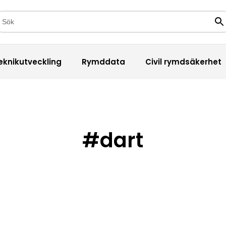
kfält
Sö
eknikutveckling
Rymddata
Civil rymdsäkerhet
#dart