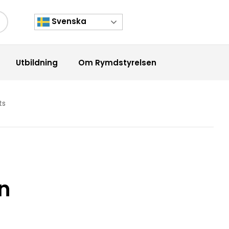
Svenska
kknapp
Utbildning
Om Rymdstyrelsen
ts
en