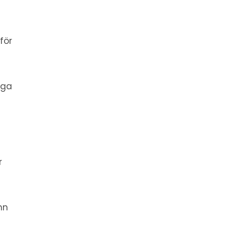
för
iga
a
r
nn