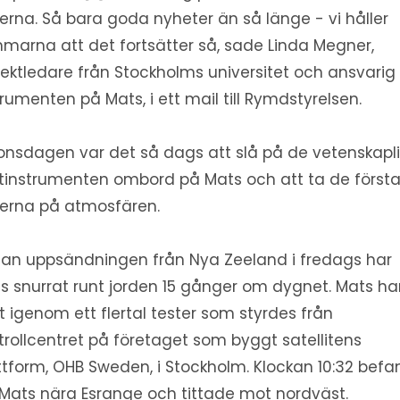
derna. Så bara goda nyheter än så länge - vi håller
marna att det fortsätter så, sade Linda Megner,
jektledare från Stockholms universitet och ansvarig 
trumenten på Mats, i ett mail till Rymdstyrelsen.
onsdagen var det så dags att slå på de vetenskapl
instrumenten ombord på Mats och att ta de först
derna på atmosfären.
an uppsändningen från Nya Zeeland i fredags har
s snurrat runt jorden 15 gånger om dygnet. Mats ha
t igenom ett flertal tester som styrdes från
trollcentret på företaget som byggt satellitens
ttform, OHB Sweden, i Stockholm. Klockan 10:32 befa
 Mats nära Esrange och tittade mot nordväst.