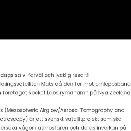
edags sa vi farväl och lycklig resa till
skningssatelliten Mats då den for mot omloppsbana
n företaget Rocket Labs rymdhamn på Nya Zeeland
s (Mesospheric Airglow/Aerosol Tomography and
ctroscopy) är ett svenskt satellitprojekt som ska
ersöka vågor i atmosfären och deras inverkan på