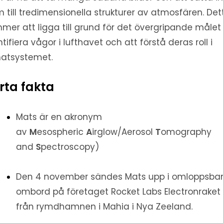
 till tredimensionella strukturer av atmosfären. Det
mer att ligga till grund för det övergripande målet
ntifiera vågor i lufthavet och att förstå deras roll i
matsystemet.
rta fakta
Mats är en akronym
av
M
esospheric
A
irglow/Aerosol
T
omography
and
S
pectroscopy)
Den 4 november sändes Mats upp i omloppsba
ombord på företaget Rocket Labs Electronraket
från rymdhamnen i Mahia i Nya Zeeland.