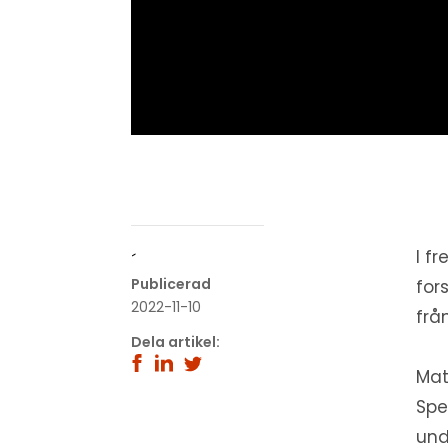
I fr
´
Publicerad
for
2022-11-10
frå
Dela artikel:
Mat
Spe
und