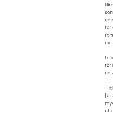
kli
som
ene
för
for
res
I s
för
uni
- I
[bi
myc
uta