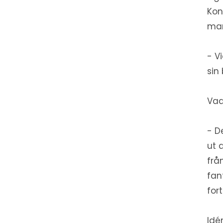
Kon
mar
- V
sin
Vad
- D
ut 
frå
fan
for
Idé