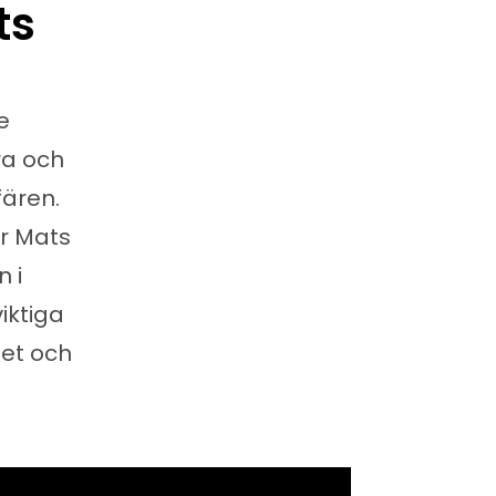
ts
e
ra och
fären.
r Mats
n i
iktiga
met och