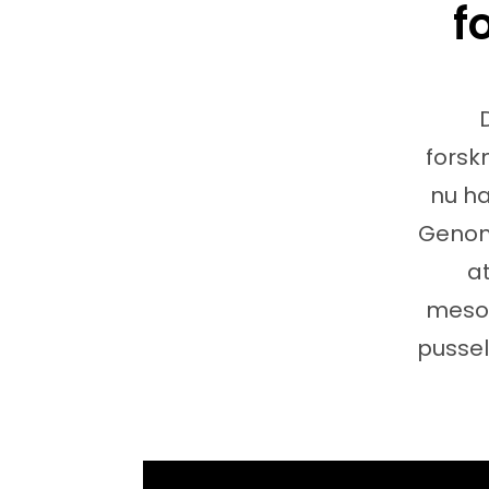
f
forsk
nu ha
Genom
at
mesos
pussel