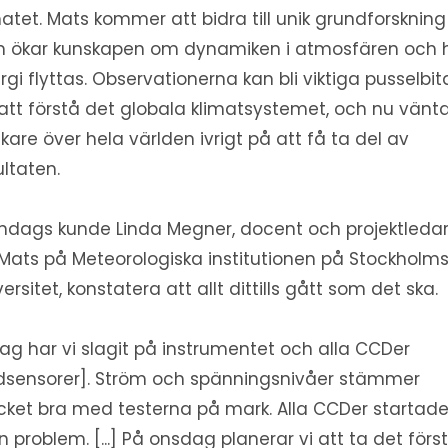
matet. Mats kommer att bidra till unik grundforskning
 ökar kunskapen om dynamiken i atmosfären och 
rgi flyttas. Observationerna kan bli viktiga pusselbit
 att förstå det globala klimatsystemet, och nu vänt
skare över hela världen ivrigt på att få ta del av
ultaten.
öndags kunde Linda Megner, docent och projektleda
 Mats på Meteorologiska institutionen på Stockholm
versitet, konstatera att allt dittills gått som det ska.
dag har vi slagit på instrumentet och alla CCDer
ldsensorer]. Ström och spänningsnivåer stämmer
ket bra med testerna på mark. Alla CCDer startad
n problem. [...] På onsdag planerar vi att ta det förs