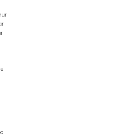
hur
ar
ar
re
s
e
ta