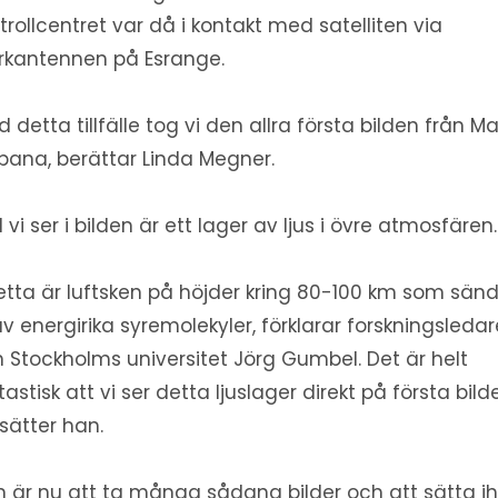
trollcentret var då i kontakt med satelliten via
kantennen på Esrange.
id detta tillfälle tog vi den allra första bilden från Ma
 bana, berättar Linda Megner.
 vi ser i bilden är ett lager av ljus i övre atmosfären.
etta är luftsken på höjder kring 80-100 km som sän
av energirika syremolekyler, förklarar forskningsleda
n Stockholms universitet Jörg Gumbel. Det är helt
tastisk att vi ser detta ljuslager direkt på första bild
tsätter han.
n är nu att ta många sådana bilder och att sätta i