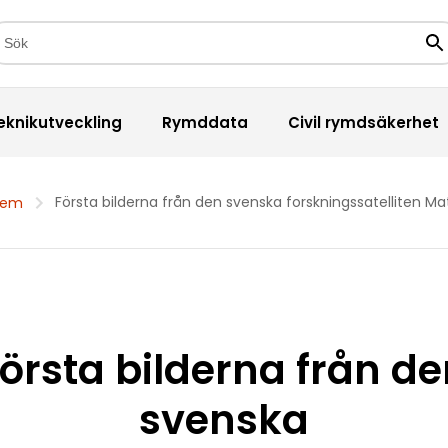
kfält
Sö
eknikutveckling
Rymddata
Civil rymdsäkerhet
Första bilderna från den svenska forskningssatelliten Ma
Hem
örsta bilderna från d
svenska