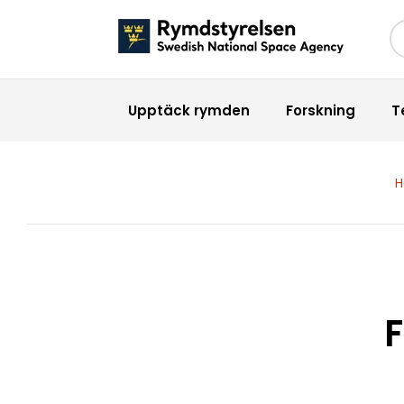
Sö
Upptäck rymden
Forskning
T
F