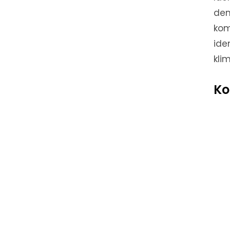
dem
kom
ide
kli
Ko