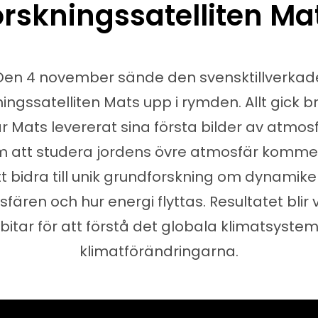
orskningssatelliten Ma
Den 4 november sände den svensktillverkad
ningssatelliten Mats upp i rymden. Allt gick b
r Mats levererat sina första bilder av atmos
 att studera jordens övre atmosfär komme
t bidra till unik grundforskning om dynamike
fären och hur energi flyttas. Resultatet blir v
bitar för att förstå det globala klimatsyste
klimatförändringarna.