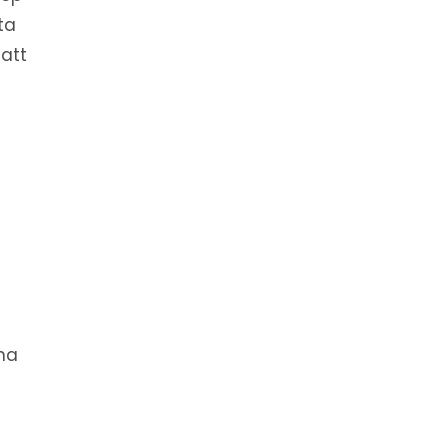
ta
 att
na