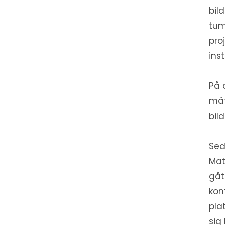
bil
tum
pro
ins
På 
mät
bil
Sed
Mat
gåt
kon
pla
sig