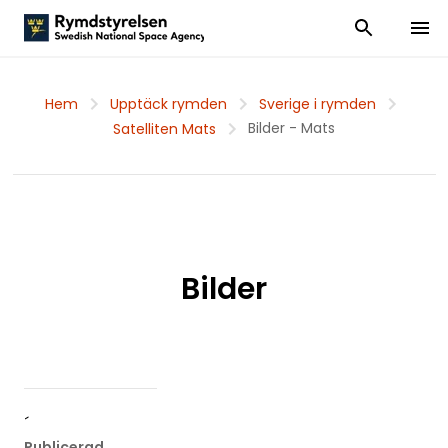
Visa och dölj
Visa 
Hem
Upptäck rymden
Sverige i rymden
Bilder - Mats
Satelliten Mats
Bilder
´
Publicerad