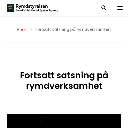
Visa och dölj
Visa 
Fortsatt satsning på rymdverksamhet
Hem
Fortsatt satsning på
rymdverksamhet