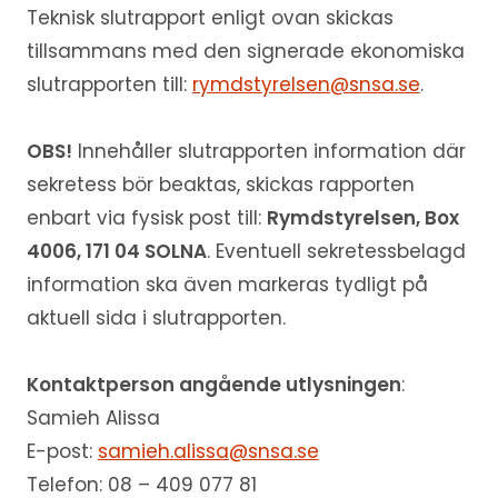
Teknisk slutrapport enligt ovan skickas
tillsammans med den signerade ekonomiska
slutrapporten till:
rymdstyrelsen@snsa.se
.
OBS!
Innehåller slutrapporten information där
sekretess bör beaktas, skickas rapporten
enbart via fysisk post till:
Rymdstyrelsen
, Box
4006, 171 04 SOLNA
. Eventuell sekretessbelagd
information ska även markeras tydligt på
aktuell sida i slutrapporten.
Kontaktperson angående utlysningen
:
Samieh Alissa
E-post:
samieh.alissa@snsa.se
Telefon: 08 – 409 077 81