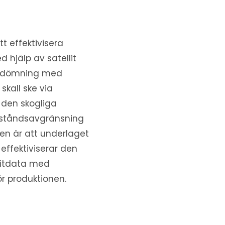
tt effektivisera
 hjälp av satellit
bedömning med
skall ske via
r den skogliga
 beståndsavgränsning
en är att underlaget
 effektiviserar den
litdata med
r produktionen.