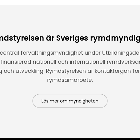
dstyrelsen är Sveriges rymdmyndi
 central förvaltningsmyndighet under Utbildnings
t finansierad nationell och internationell rymdverks
ng och utveckling. Rymdstyrelsen är kontaktorgan för 
rymdsamarbete.
Läs mer om myndigheten