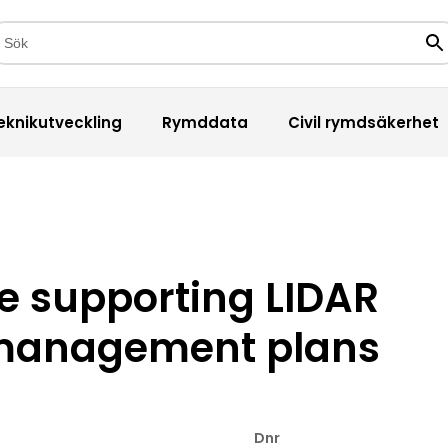
kfält
Sö
eknikutveckling
Rymddata
Civil rymdsäkerhet
te supporting LIDAR
 management plans
Dnr