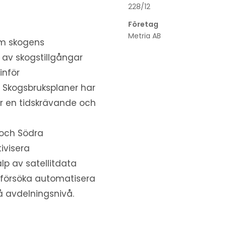
228/12
Företag
Metria AB
om skogens
 av skogstillgångar
inför
 Skogsbruksplaner har
t är en tidskrävande och
och Södra
tivisera
lp av satellitdata
 försöka automatisera
å avdelningsnivå.