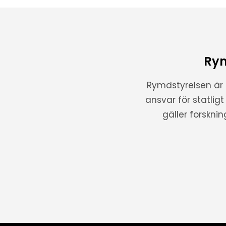
Rym
Rymdstyrelsen är
ansvar för statlig
gäller forskni