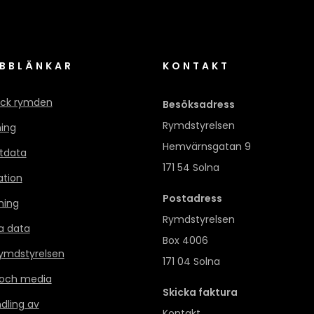
BBLÄNKAR
KONTAKT
ck rymden
Besöksadress
Rymdstyrelsen
ning
Hemvärnsgatan 9
itdata
171 54 Solna
ation
Postadress
ning
Rymdstyrelsen
a data
Box 4006
mdstyrelsen
171 04 Solna
 och media
Skicka faktura
dling av
Kontakt