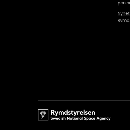
perso
Nyhet
Rymds