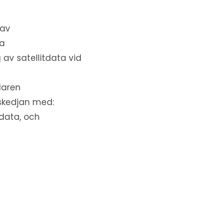
 av
ta
av satellitdata vid
daren
nskedjan med:
tdata, och