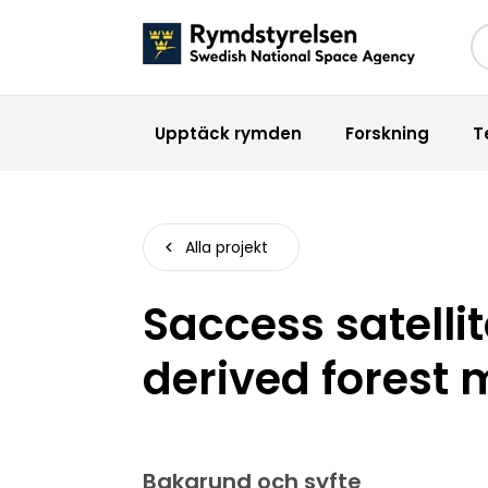
Sö
Upptäck rymden
Forskning
T
Alla projekt
Saccess satelli
derived forest
Bakgrund och syfte