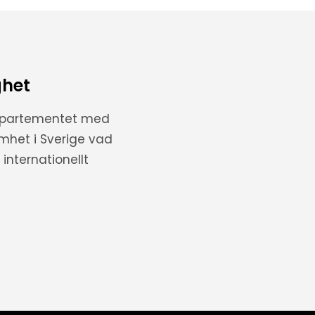
ghet
departementet med
amhet i Sverige vad
internationellt