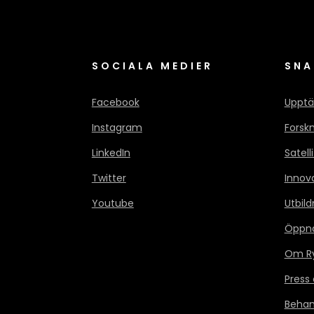
SOCIALA MEDIER
SNA
Facebook
Upptä
Instagram
Forsk
LinkedIn
Satell
Twitter
Innov
Youtube
Utbild
Öppn
Om Ry
Press
Behan