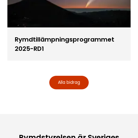
Rymdtillämpningsprogrammet
2025-RD1
Alla bidrag
Rymdstyrelsen är Sveriges