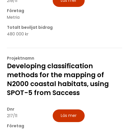
Läs mer
219/11
Företag
Metria
Totalt beviljat bidrag
480 000 kr
Projektnamn
Developing classification
methods for the mapping of
N2000 coastal habitats, using
SPOT-5 from Saccess
Dnr
Läs mer
217/11
Företag