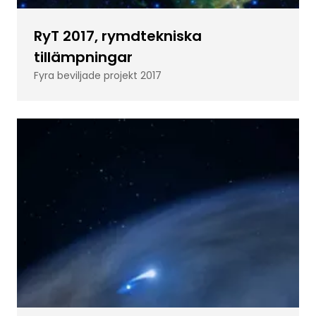
RyT 2017, rymdtekniska
tillämpningar
Fyra beviljade projekt 2017