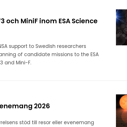
 F3 och MiniF inom ESA Science
NSA support to Swedish researchers
lanning of candidate missions to the ESA
F3 and Mini-F.
venemang 2026
elsens stöd till resor eller evenemang