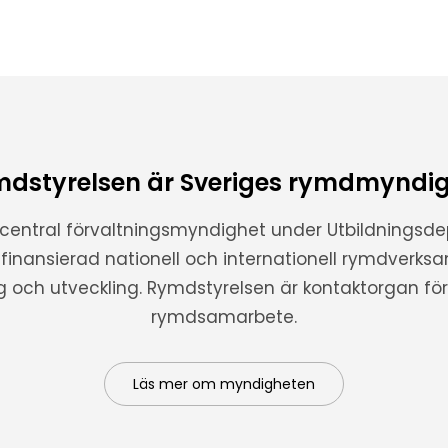
dstyrelsen är Sveriges rymdmyndi
 central förvaltningsmyndighet under Utbildnings
t finansierad nationell och internationell rymdverks
ng och utveckling. Rymdstyrelsen är kontaktorgan för 
rymdsamarbete.
Läs mer om myndigheten