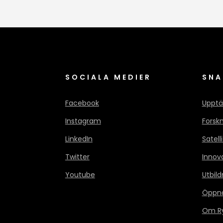
SOCIALA MEDIER
SNA
Facebook
Upptä
Instagram
Forsk
LinkedIn
Satell
Twitter
Innov
Youtube
Utbild
Öppn
Om Ry