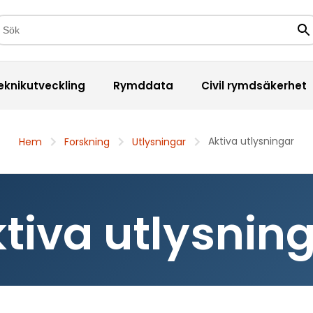
kfält
Sö
eknikutveckling
Rymddata
Civil rymdsäkerhet
Aktiva utlysningar
Hem
Forskning
Utlysningar
tiva utlysnin