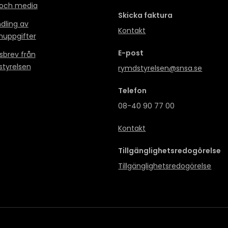
 och media
Skicka faktura
dling av
Kontakt
nuppgifter
E-post
sbrev från
tyrelsen
rymdstyrelsen@snsa.se
Telefon
08-40 90 77 00
Kontakt
Tillgänglighetsredogörelse
Tillgänglighetsredogörelse