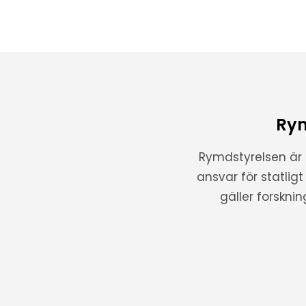
Rym
Rymdstyrelsen är
ansvar för statlig
gäller forskni