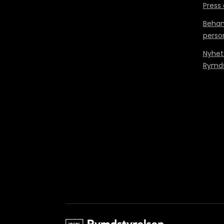
Press
Behan
perso
Nyhet
Rymds