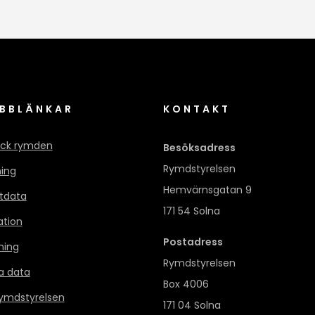
BBLÄNKAR
KONTAKT
ck rymden
Besöksadress
Rymdstyrelsen
ning
Hemvärnsgatan 9
itdata
171 54 Solna
ation
Postadress
ning
Rymdstyrelsen
a data
Box 4006
mdstyrelsen
171 04 Solna