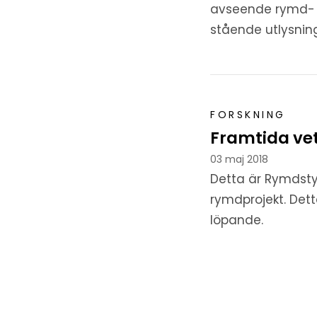
avseende rymd- o
stående utlysni
FORSKNING
Framtida ve
03 maj 2018
Detta är Rymdstyr
rymdprojekt. Det
löpande.