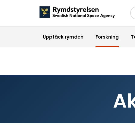
Sö
Upptäck rymden
Forskning
T
Ak