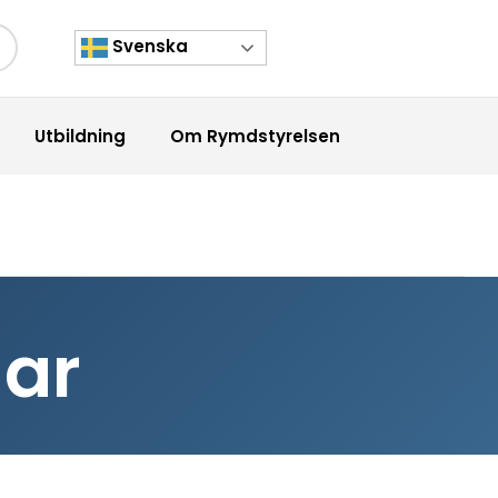
Svenska
kknapp
Utbildning
Om Rymdstyrelsen
gar