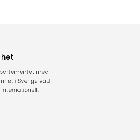
ghet
departementet med
amhet i Sverige vad
internationellt