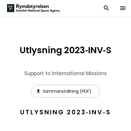
Visa och dölj
Visa 
Utlysning 2023‐INV‐S
Support to International Missions
Sammanställning (PDF)
UTLYSNING 2023‐INV‐S