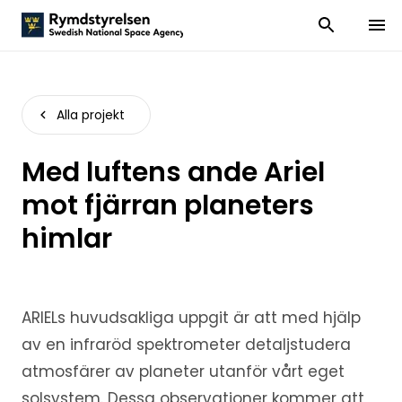
Visa och dölj
Visa 
Alla projekt
Med luftens ande Ariel
mot fjärran planeters
himlar
ARIELs huvudsakliga uppgit är att med hjälp
av en infraröd spektrometer detaljstudera
atmosfärer av planeter utanför vårt eget
solsystem. Dessa observationer kommer att