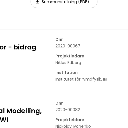
Sammanställning (PDF)
Dnr
r - bidrag
2020-00067
Projektledare
Niklas Edberg
Institution
Institutet för rymdfysik, IRF
Dnr
l Modelling,
2020-00082
PWI
Projekteldare
Nickolay Ivchenko