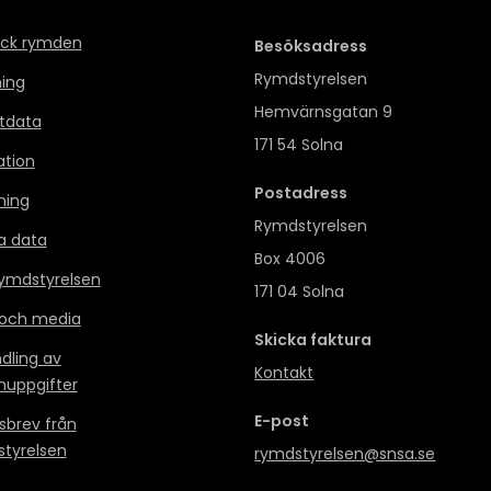
ck rymden
Besöksadress
Rymdstyrelsen
ning
Hemvärnsgatan 9
itdata
171 54 Solna
ation
Postadress
ning
Rymdstyrelsen
a data
Box 4006
mdstyrelsen
171 04 Solna
 och media
Skicka faktura
dling av
Kontakt
nuppgifter
E-post
sbrev från
tyrelsen
rymdstyrelsen@snsa.se