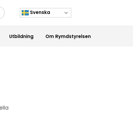
Svenska
kknapp
Utbildning
Om Rymdstyrelsen
ella