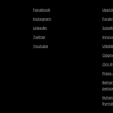
Facebook
Upptä
Instagram
Forsk
LinkedIn
Satell
Twitter
Innov
Youtube
Utbild
Öppn
Om Ry
Press
Behan
perso
Nyhet
Rymds