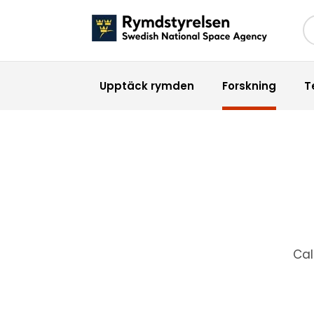
Sö
Upptäck rymden
Forskning
T
Cal