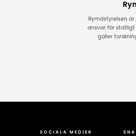
Rym
Rymdstyrelsen är
ansvar för statlig
gäller forskni
SOCIALA MEDIER
SNA