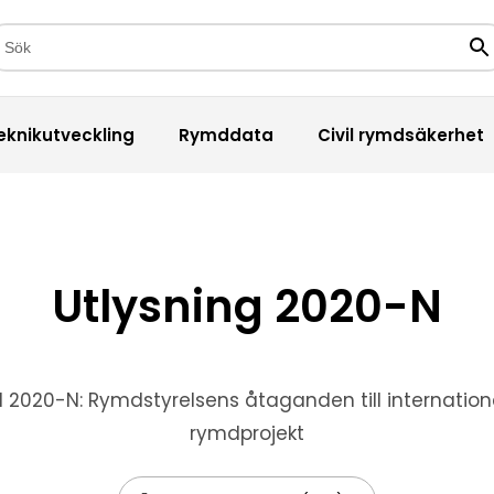
kfält
Sö
eknikutveckling
Rymddata
Civil rymdsäkerhet
Utlysning 2020-N
l 2020-N: Rymdstyrelsens åtaganden till internation
rymdprojekt