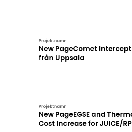
Projektnamn
New PageComet Intercepto
från Uppsala
Projektnamn
New PageEGSE and Therma
Cost Increase for JUICE/R