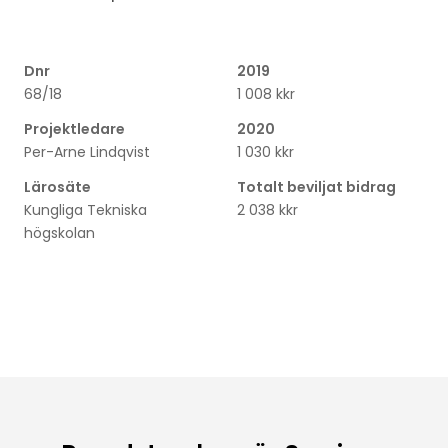
Dnr
2019
68/18
1 008 kkr
Projektledare
2020
Per-Arne Lindqvist
1 030 kkr
Lärosäte
Totalt beviljat bidrag
Kungliga Tekniska
2 038 kkr
högskolan