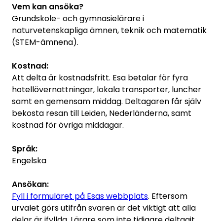
Vem kan ansöka?
Grundskole- och gymnasielärare i
naturvetenskapliga ämnen, teknik och matematik
(STEM-ämnena).
Kostnad:
Att delta är kostnadsfritt. Esa betalar för fyra
hotellövernattningar, lokala transporter, luncher
samt en gemensam middag. Deltagaren får själv
bekosta resan till Leiden, Nederländerna, samt
kostnad för övriga middagar.
Språk:
Engelska
Ansökan:
Fyll i formuläret på Esas webbplats
. Eftersom
urvalet görs utifrån svaren är det viktigt att alla
delar är ifyllda. Lärare som inte tidigare deltagit