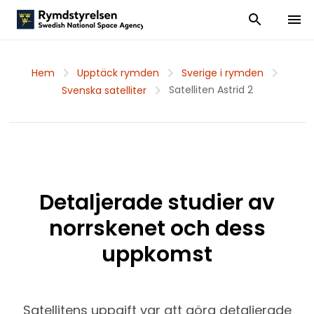
Visa och dölj
Visa 
Hem
Upptäck rymden
Sverige i rymden
Satelliten Astrid 2
Svenska satelliter
Detaljerade studier av
norrskenet och dess
uppkomst
Satellitens uppgift var att göra detaljerade