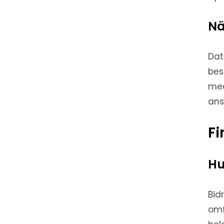
Nä
Dat
bes
med
ans
Fi
Hu
Bid
omf