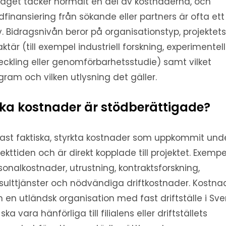
raget täcker normalt en del av kostnaderna, och
finansiering från sökande eller partners är ofta ett
v. Bidragsnivån beror på organisationstyp, projektet
aktär (till exempel industriell forskning, experimentell
eckling eller genomförbarhetsstudie) samt vilket
gram och vilken utlysning det gäller.
lka kostnader är stödberättigade?
ast faktiska, styrkta kostnader som uppkommit und
jekttiden och är direkt kopplade till projektet. Exempe
sonalkostnader, utrustning, kontraktsforskning,
sulttjänster och nödvändiga driftkostnader. Kostna
 en utländsk organisation med fast driftställe i Sve
ska vara hänförliga till filialens eller driftställets