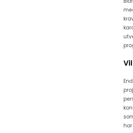
Bid
med
kra
kar
utv
pro
Vi
End
pro
per
kon
som
har 