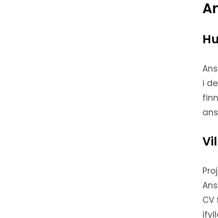
A
Hu
Ans
i d
fin
ans
Vi
Pro
Ans
CV 
ify