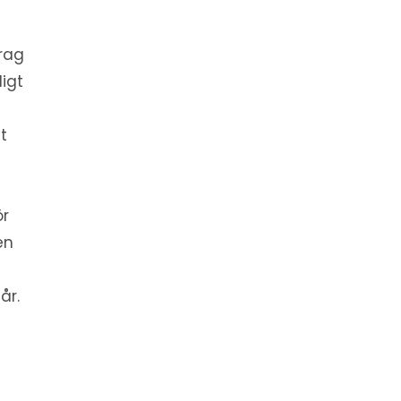
drag
igt
t
ör
en
år.