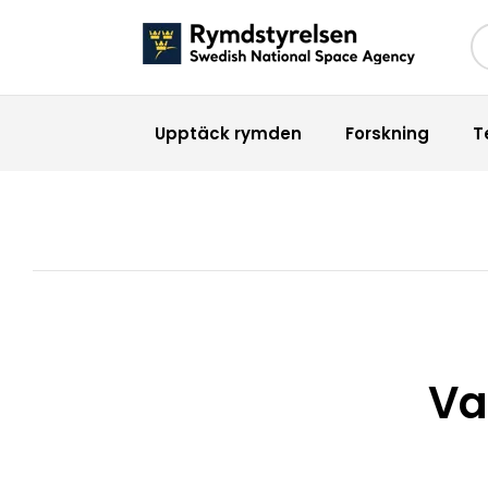
Sö
Upptäck rymden
Forskning
T
Va