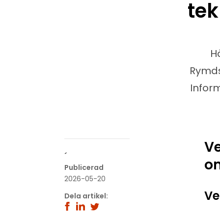
te
H
Rymds
Infor
Ve
´
o
Publicerad
2026-05-20
Ve
Dela artikel: