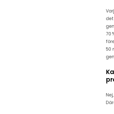
Var
det
gen
70 
för
50 
gen
Ka
pr
Nej
Där