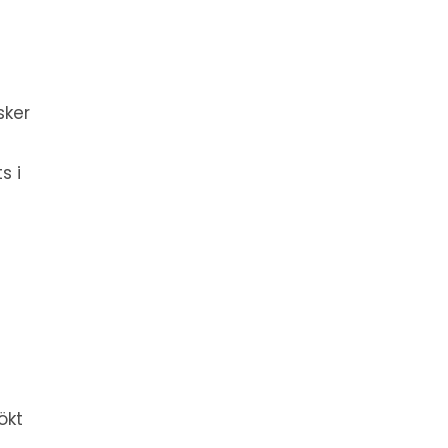
sker
s i
ökt