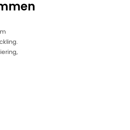
rammen
om
kling.
ering,