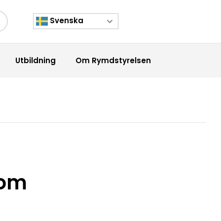
Svenska
kknapp
Utbildning
Om Rymdstyrelsen
 om