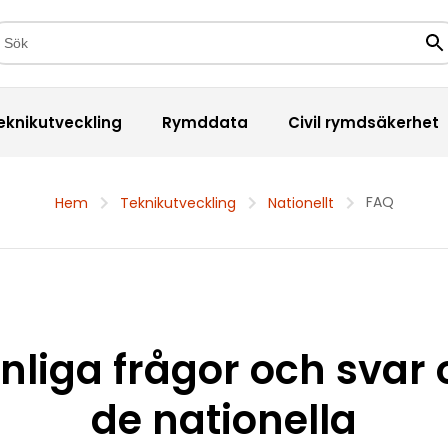
kfält
Sö
eknikutveckling
Rymddata
Civil rymdsäkerhet
FAQ
Hem
Teknikutveckling
Nationellt
nliga frågor och svar
de nationella