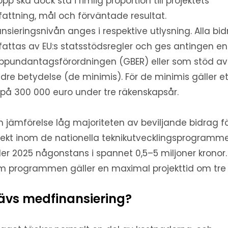
opp ska dock stå i rimlig proportion till projektets
attning, mål och förväntade resultat.
ansieringsnivån anges i respektive utlysning. Alla bi
attas av EU:s statsstödsregler och ges antingen enl
ppundantagsförordningen (GBER) eller som stöd av
dre betydelse (de minimis). För de minimis gäller et
 på 300 000 euro under tre räkenskapsår.
 jämförelse låg majoriteten av beviljande bidrag f
jekt inom de nationella teknikutvecklingsprogramm
er 2025 någonstans i spannet 0,5–5 miljoner kronor.
m programmen gäller en maximal projekttid om tre 
ävs medfinansiering?