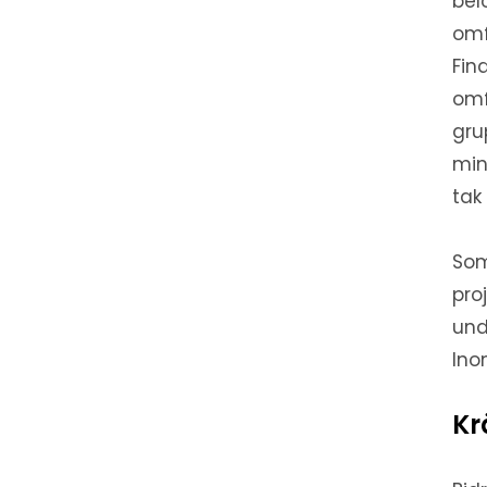
bel
omf
Fin
omf
gru
min
tak
Som
pro
und
Ino
Kr