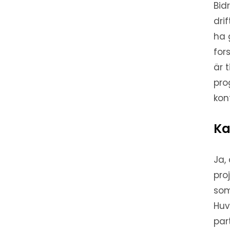
Bid
dri
ha 
for
är t
pro
kon
Ka
Ja,
pro
som
Huv
par