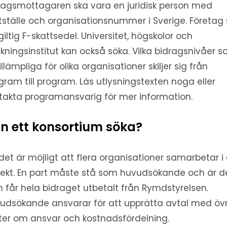
ragsmottagaren ska vara en juridisk person med
ftställe och organisationsnummer i Sverige. Företag
giltig F-skattsedel. Universitet, högskolor och
skningsinstitut kan också söka. Vilka bidragsnivåer 
illämpliga för olika organisationer skiljer sig från
gram till program. Läs utlysningstexten noga eller
takta programansvarig för mer information.
n ett konsortium söka?
 det är möjligt att flera organisationer samarbetar i 
jekt. En part måste stå som huvudsökande och är d
 får hela bidraget utbetalt från Rymdstyrelsen.
udsökande ansvarar för att upprätta avtal med öv
ter om ansvar och kostnadsfördelning.