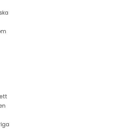
 ska
som
ett
en
riga