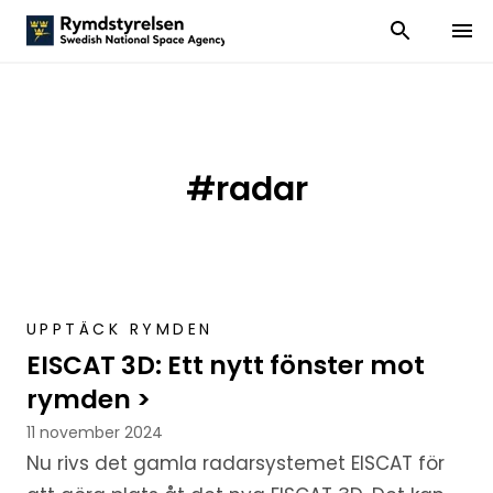
Visa och dölj
Visa 
#radar
UPPTÄCK RYMDEN
EISCAT 3D: Ett nytt fönster mot
rymden >
11 november 2024
Nu rivs det gamla radarsystemet EISCAT för