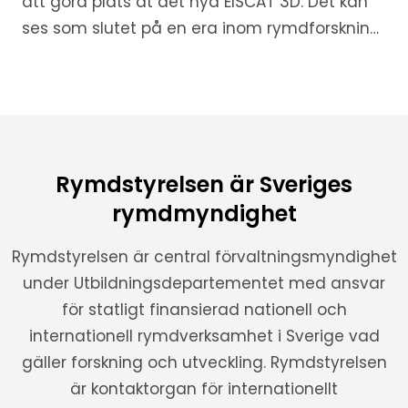
att göra plats åt det nya EISCAT 3D. Det kan
ses som slutet på en era inom rymdforskning,
men samtidigt är det början på en helt ny
rymdresa.
Rymdstyrelsen är Sveriges
rymdmyndighet
Rymdstyrelsen är central förvaltningsmyndighet
under Utbildningsdepartementet med ansvar
för statligt finansierad nationell och
internationell rymdverksamhet i Sverige vad
gäller forskning och utveckling. Rymdstyrelsen
är kontaktorgan för internationellt