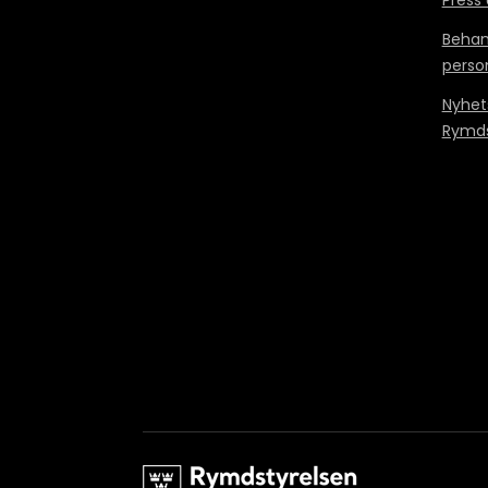
Behan
perso
Nyhet
Rymds