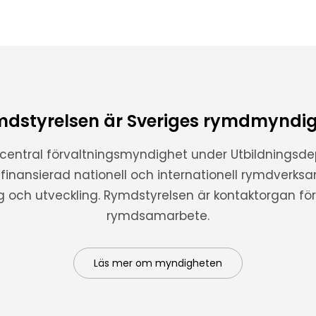
dstyrelsen är Sveriges rymdmyndi
 central förvaltningsmyndighet under Utbildnings
t finansierad nationell och internationell rymdverks
ng och utveckling. Rymdstyrelsen är kontaktorgan för 
rymdsamarbete.
Läs mer om myndigheten