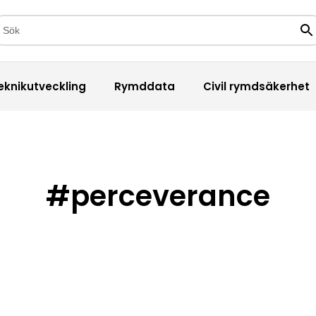
kfält
Sö
eknikutveckling
Rymddata
Civil rymdsäkerhet
#perceverance