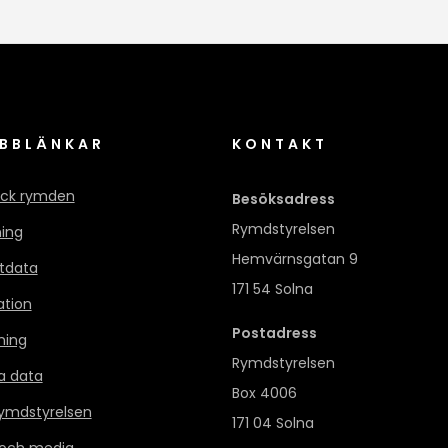
BBLÄNKAR
KONTAKT
ck rymden
Besöksadress
Rymdstyrelsen
ning
Hemvärnsgatan 9
itdata
171 54 Solna
ation
Postadress
ning
Rymdstyrelsen
a data
Box 4006
mdstyrelsen
171 04 Solna
 och media