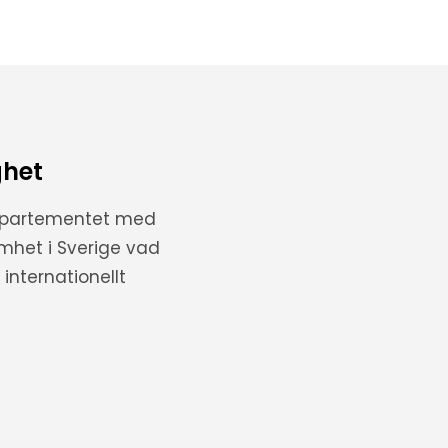
ghet
departementet med
amhet i Sverige vad
internationellt