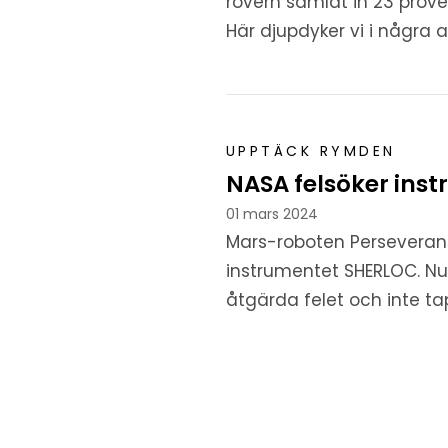
rovern samlat in 23 prove
Här djupdyker vi i några 
UPPTÄCK RYMDEN
NASA felsöker ins
01 mars 2024
Mars-roboten Persevera
instrumentet SHERLOC. Nu 
åtgärda felet och inte tapp