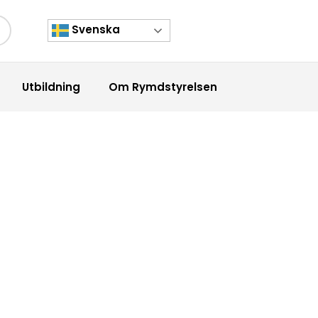
Svenska
kknapp
Utbildning
Om Rymdstyrelsen