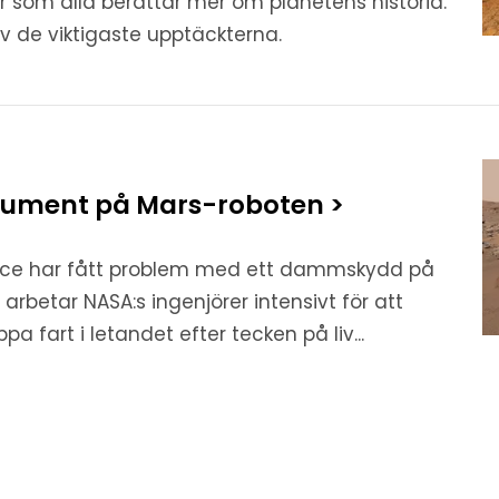
r som alla berättar mer om planetens historia.
av de viktigaste upptäckterna.
trument på Mars-roboten >
nce har fått problem med ett dammskydd på
arbetar NASA:s ingenjörer intensivt för att
a fart i letandet efter tecken på liv...