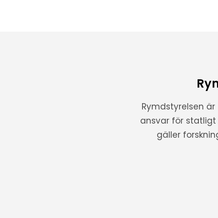
Rym
Rymdstyrelsen är
ansvar för statlig
gäller forskni