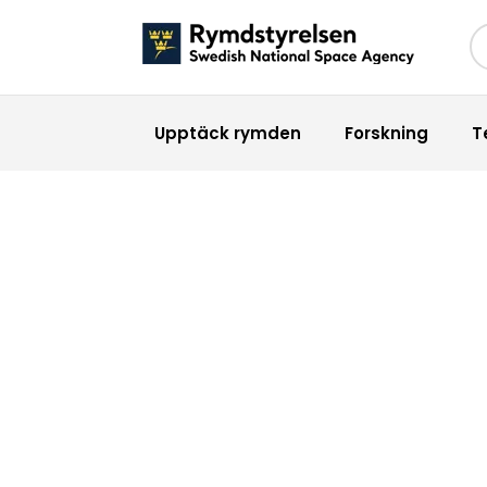
Sö
Upptäck rymden
Forskning
T