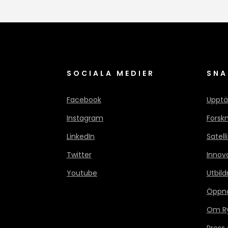
SOCIALA MEDIER
SNA
Facebook
Upptä
Instagram
Forsk
LinkedIn
Satell
Twitter
Innov
Youtube
Utbild
Öppn
Om Ry
Press