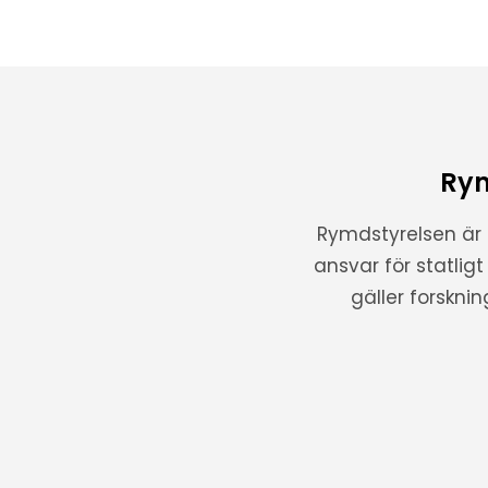
Rym
Rymdstyrelsen är
ansvar för statlig
gäller forskni