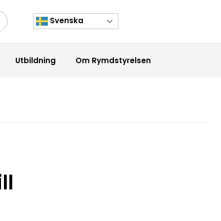
Svenska
kknapp
Utbildning
Om Rymdstyrelsen
ll