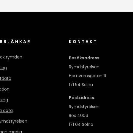
BBLÄNKAR
KONTAKT
ck rymden
Besöksadress
Rymdstyrelsen
ning
Hemvärnsgatan 9
itdata
171 54 Solna
ation
Postadress
ning
Rymdstyrelsen
a data
Box 4006
mdstyrelsen
171 04 Solna
 och media