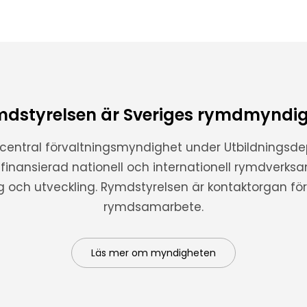
dstyrelsen är Sveriges rymdmyndi
 central förvaltningsmyndighet under Utbildnings
t finansierad nationell och internationell rymdverks
ng och utveckling. Rymdstyrelsen är kontaktorgan för 
rymdsamarbete.
Läs mer om myndigheten