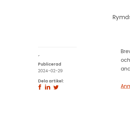
Rymds
Bre
´
och
Publicerad
and
2024-02-29
Dela artikel:
Anm