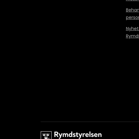
Behan
perso
Nyhet
Rymds