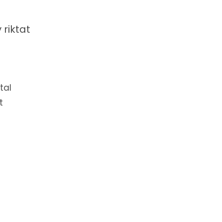
riktat
tal
t