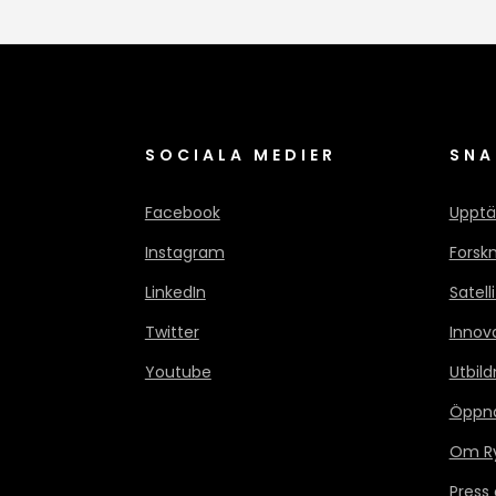
SOCIALA MEDIER
SNA
Facebook
Upptä
Instagram
Forsk
LinkedIn
Satell
Twitter
Innov
Youtube
Utbild
Öppn
Om Ry
Press