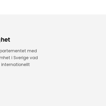
ghet
departementet med
amhet i Sverige vad
internationellt