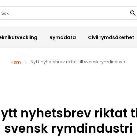
kfält
Sö
eknikutveckling
Rymddata
Civil rymdsäkerhet
Nytt nyhetsbrev riktat till svensk rymdindustri
Hem
ytt nyhetsbrev riktat ti
svensk rymdindustri