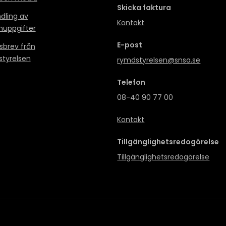
Skicka faktura
dling av
Kontakt
nuppgifter
E-post
sbrev från
tyrelsen
rymdstyrelsen@snsa.se
Telefon
08-40 90 77 00
Kontakt
Tillgänglighetsredogörelse
Tillgänglighetsredogörelse