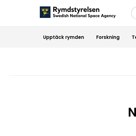
Sö
Upptäck rymden
Forskning
T
N