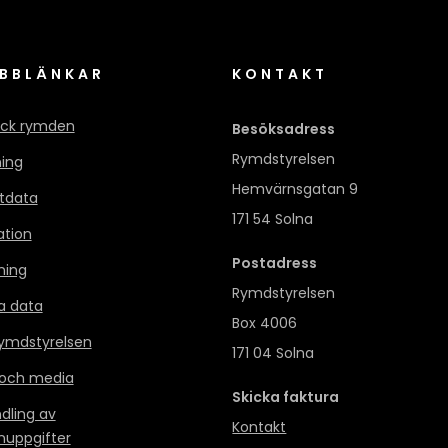
BBLÄNKAR
KONTAKT
ck rymden
Besöksadress
Rymdstyrelsen
ning
Hemvärnsgatan 9
itdata
171 54 Solna
ation
Postadress
ning
Rymdstyrelsen
a data
Box 4006
mdstyrelsen
171 04 Solna
 och media
Skicka faktura
dling av
Kontakt
nuppgifter