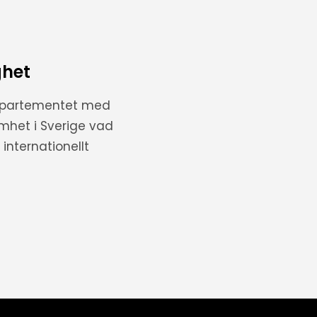
ghet
departementet med
amhet i Sverige vad
internationellt