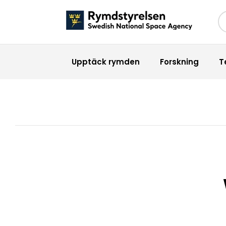
Sö
Upptäck rymden
Forskning
T