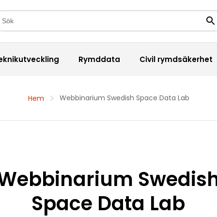
kfält
Sö
eknikutveckling
Rymddata
Civil rymdsäkerhet
Webbinarium Swedish Space Data Lab
Hem
Webbinarium Swedis
Space Data Lab