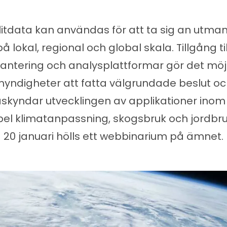
litdata kan användas för att ta sig an utma
på lokal, regional och global skala. Tillgång til
ntering och analysplattformar gör det möjl
yndigheter att fatta välgrundade beslut o
skyndar utvecklingen av applikationer inom t
el klimatanpassning, skogsbruk och jordbru
20 januari hölls ett webbinarium på ämnet.