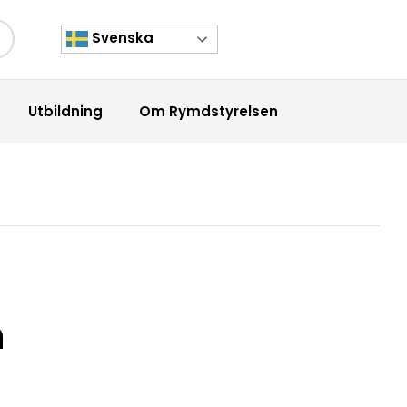
Svenska
kknapp
Utbildning
Om Rymdstyrelsen
h