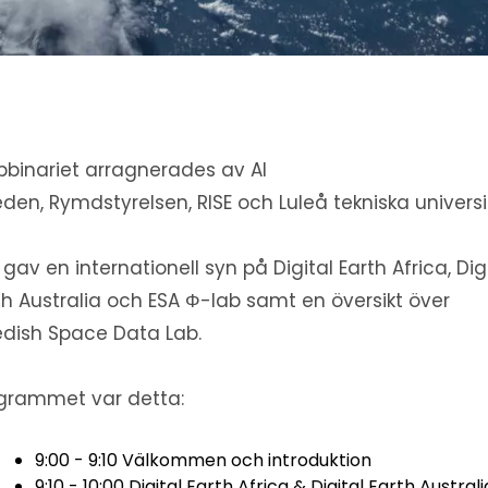
binariet arragnerades av
AI
eden
,
Rymdstyrelsen
,
RISE
och
Luleå tekniska universi
 gav
en internationell syn på Digital Earth Africa, Dig
th Australia och ESA Φ-lab samt en översikt över
dish Space Data Lab.
grammet var detta:
9:00 - 9:10 Välkommen och introduktion
9:10 - 10:00 Digital Earth Africa & Digital Earth Australi