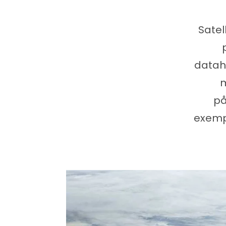
Satel
dataha
m
på
exemp