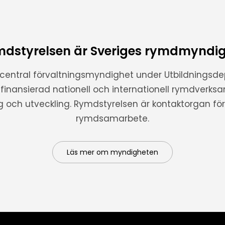
dstyrelsen är Sveriges rymdmyndi
 central förvaltningsmyndighet under Utbildnings
t finansierad nationell och internationell rymdverks
ng och utveckling. Rymdstyrelsen är kontaktorgan för 
rymdsamarbete.
Läs mer om myndigheten