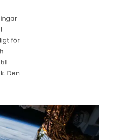
ningar
l
igt för
ch
ill
k. Den