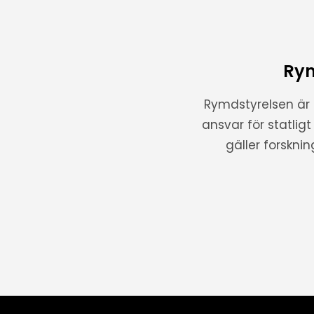
Rym
Rymdstyrelsen är
ansvar för statlig
gäller forskni