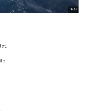
NASA
tet.
ital
a,