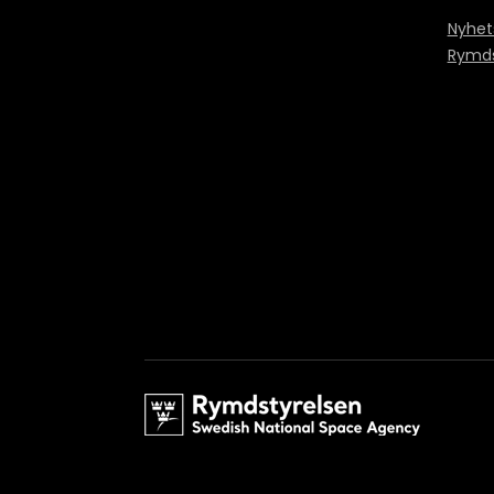
Nyhet
Rymds