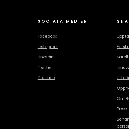
SOCIALA MEDIER
SNA
Facebook
Upptä
Instagram
Forsk
LinkedIn
Satell
Twitter
Innov
Youtube
Utbild
Öppn
Om Ry
Press
Behan
perso