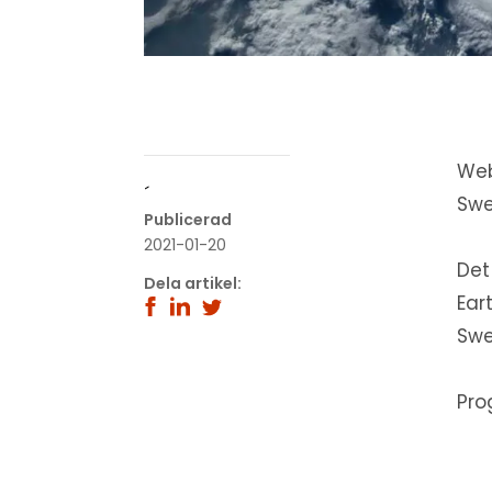
Web
´
Sw
Publicerad
2021-01-20
Det
Dela artikel:
Ear
Swe
Pro