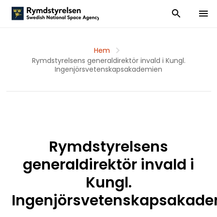
Visa och dölj
Visa 
Hem
Rymdstyrelsens generaldirektör invald i Kungl.
Ingenjörsvetenskapsakademien
Rymdstyrelsens
generaldirektör invald i
Kungl.
Ingenjörsvetenskapsakad