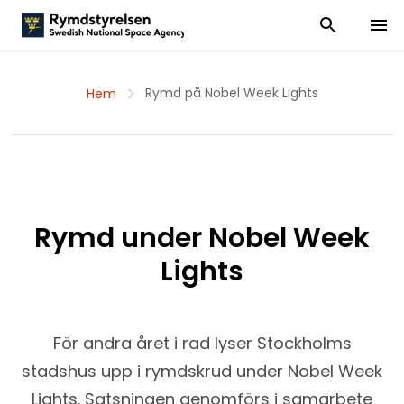
Visa och dölj
Visa 
Rymd på Nobel Week Lights
Hem
Rymd under Nobel Week
Lights
För andra året i rad lyser Stockholms
stadshus upp i rymdskrud under Nobel Week
Lights. Satsningen genomförs i samarbete