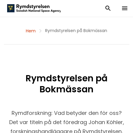
Visa och dölj
Visa 
Rymdstyrelsen på Bokmässan
Hem
Rymdstyrelsen på
Bokmässan
Rymdforskning: Vad betyder den för oss?
Det var titeln på det föredrag Johan Köhler,
forskningshandläggare på Rymdstyrelsen,