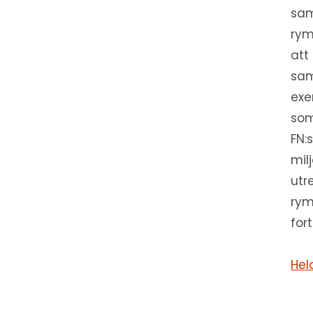
sam
rym
att
sam
exe
som
FN:
mil
utr
rym
for
Hel