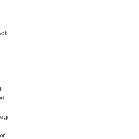
nat
t
et
egi
ör