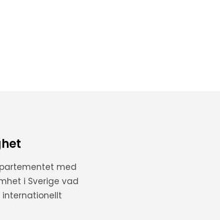
ghet
departementet med
amhet i Sverige vad
internationellt