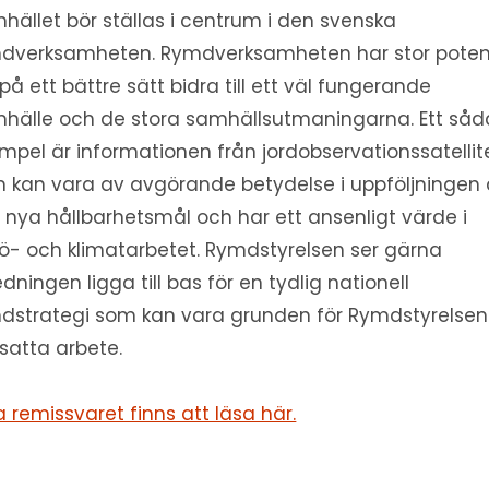
hället bör ställas i centrum i den svenska
dverksamheten. Rymdverksamheten har stor poten
 på ett bättre sätt bidra till ett väl fungerande
hälle och de stora samhällsutmaningarna. Ett såd
mpel är informationen från jordobservationssatellit
 kan vara av avgörande betydelse i uppföljningen
s nya hållbarhetsmål och har ett ansenligt värde i
jö- och klimatarbetet. Rymdstyrelsen ser gärna
edningen ligga till bas för en tydlig nationell
dstrategi som kan vara grunden för Rymdstyrelsen
tsatta arbete.
a remissvaret finns att läsa här.