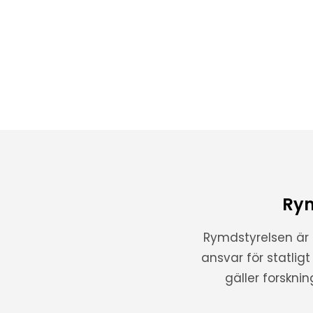
Rym
Rymdstyrelsen är
ansvar för statlig
gäller forskni