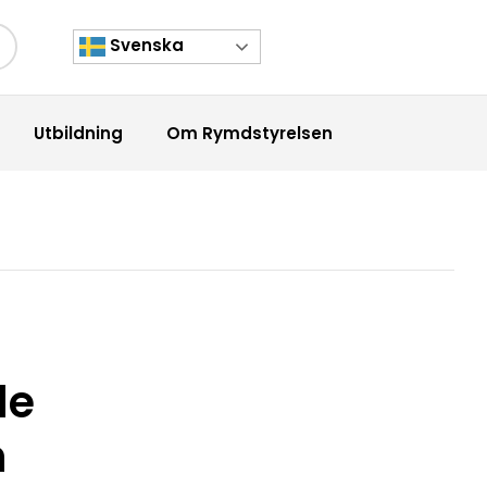
Svenska
kknapp
Utbildning
Om Rymdstyrelsen
de
n