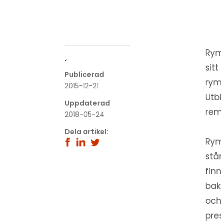
Rym
´
sit
Publicerad
rym
2015-12-21
Utb
Uppdaterad
rem
2018-05-24
Dela artikel:
Rym
stå
fin
bak
och
pre