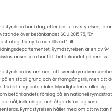
dstyrelsen har i dag, efter beslut av styrelsen, läm
t yttrande över betänkandet SOU 2015:75, ”En
dstrategi för nytta och tillväxt” till
ildningsdepartementet. Rymdstyrelsen är en av 94
issinstanser som har fått betänkandet på remiss.
dstyrelsen instämmer i att svensk rymdverksamhe
r på en stabil grund och är framgångsrik, men att d
ns förbättringspotentialer. Myndigheten ställer sig
om betänkandets förslag på en nationell rymdstrat
 de mål, inriktningar och åtgärdsförslag som
senteras. Rymdstyrelsen håller med om att nyttan f