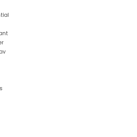
tial
ant
er
 av
s