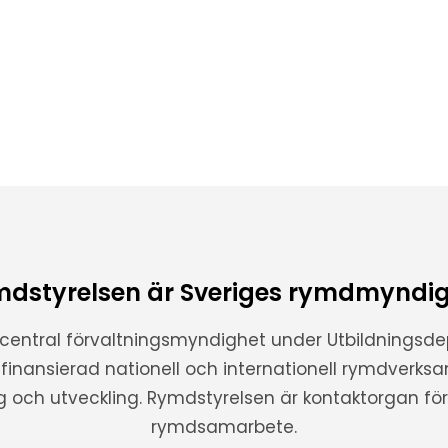
dstyrelsen är Sveriges rymdmyndi
 central förvaltningsmyndighet under Utbildnings
t finansierad nationell och internationell rymdverks
ng och utveckling. Rymdstyrelsen är kontaktorgan för 
rymdsamarbete.