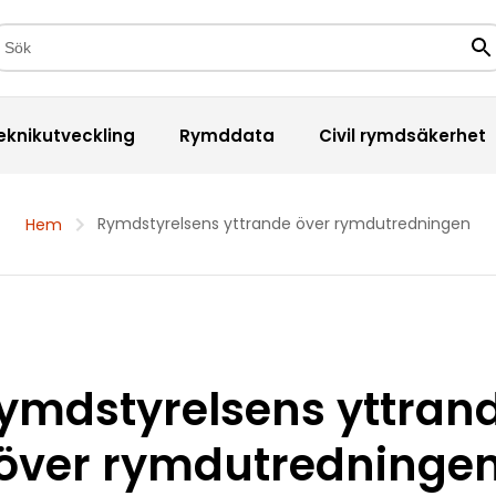
kfält
Sö
eknikutveckling
Rymddata
Civil rymdsäkerhet
Rymdstyrelsens yttrande över rymdutredningen
Hem
ymdstyrelsens yttran
över rymdutredninge