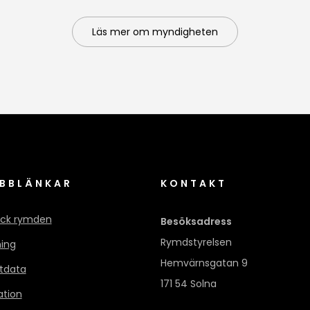
Läs mer om myndigheten
BBLÄNKAR
KONTAKT
ck rymden
Besöksadress
Rymdstyrelsen
ning
Hemvärnsgatan 9
itdata
171 54 Solna
ation