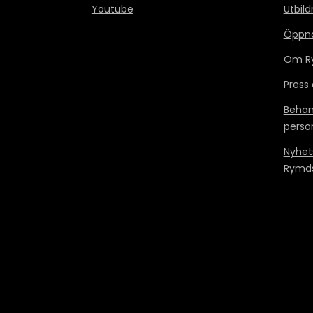
Youtube
Utbild
Öppn
Om Ry
Press
Behan
perso
Nyhet
Rymds