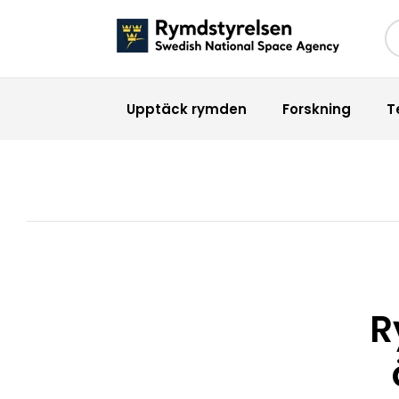
Sö
Upptäck rymden
Forskning
T
R