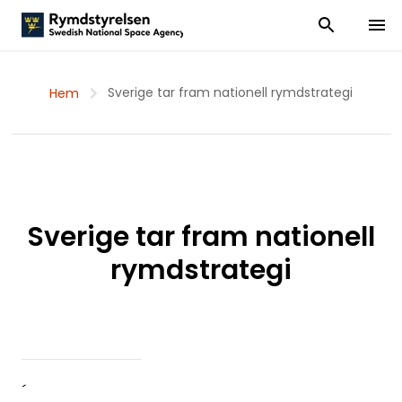
Visa och dölj
Visa 
Sverige tar fram nationell rymdstrategi
Hem
Sverige tar fram nationell
rymdstrategi
´