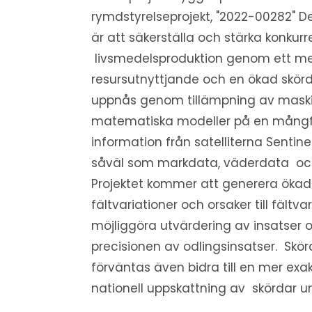
rymdstyrelseprojekt, "2022-00282" D
är att säkerställa och stärka konkurr
livsmedelsproduktion genom ett mer
resursutnyttjande och en ökad skörd
uppnås genom tillämpning av maski
matematiska modeller på en mångfa
information från satelliterna Sentine
såväl som markdata, väderdata och 
Projektet kommer att generera öka
fältvariationer och orsaker till fält
möjliggöra utvärdering av insatser 
precisionen av odlingsinsatser. Skö
förväntas även bidra till en mer exa
nationell uppskattning av skördar 