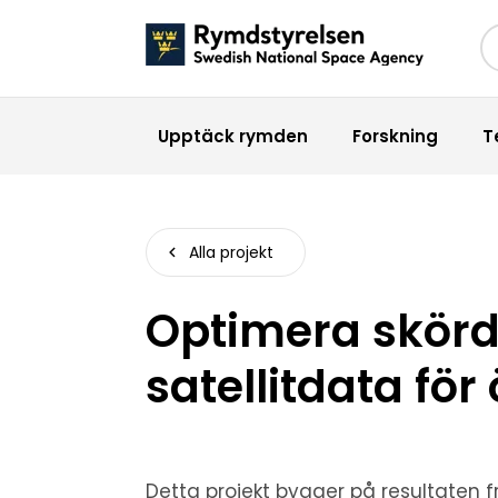
Sö
Upptäck rymden
Forskning
T
Alla projekt
Optimera skör
satellitdata för
Detta projekt bygger på resultaten f