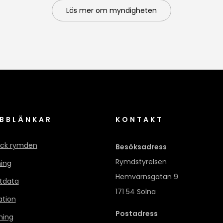
Läs mer om myndigheten
BBLÄNKAR
KONTAKT
ck rymden
Besöksadress
Rymdstyrelsen
ning
Hemvärnsgatan 9
itdata
171 54 Solna
ation
Postadress
ning