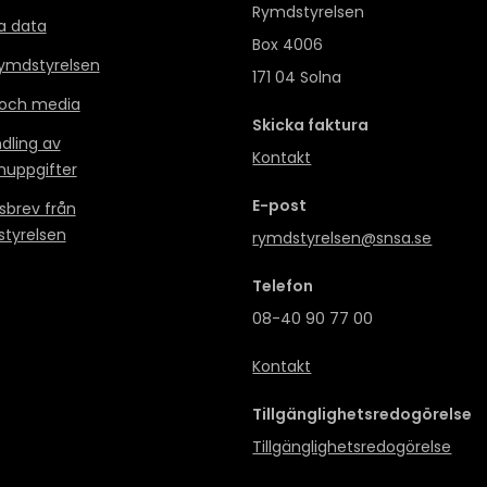
Rymdstyrelsen
a data
Box 4006
mdstyrelsen
171 04 Solna
 och media
Skicka faktura
dling av
Kontakt
nuppgifter
E-post
sbrev från
tyrelsen
rymdstyrelsen@snsa.se
Telefon
08-40 90 77 00
Kontakt
Tillgänglighetsredogörelse
Tillgänglighetsredogörelse