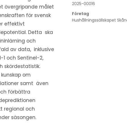
2025-00016
et övergripande målet
Företag
enskraften för svensk
Hushållningssällskapet Skån
 effektivt
epotential. Detta ska
ninlärning och
ld av data, inklusive
l-1 och Sentinel-2,
skördestatistik.
d kunskap om
variationer samt även
och förbättra
rdeprediktionen
kt regional och
under säsongen.