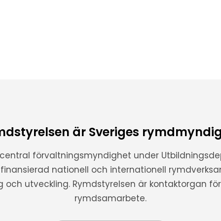
dstyrelsen är Sveriges rymdmyndi
 central förvaltningsmyndighet under Utbildnings
t finansierad nationell och internationell rymdverks
ng och utveckling. Rymdstyrelsen är kontaktorgan för 
rymdsamarbete.