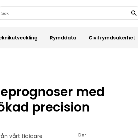
kfält
Sö
eknikutveckling
Rymddata
Civil rymdsäkerhet
deprognoser med
 ökad precision
Dnr
rån vårt tidigare