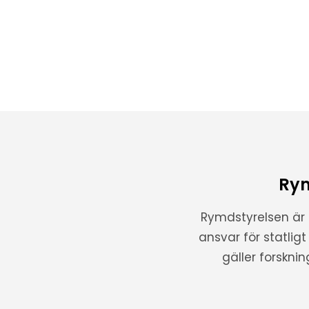
Rym
Rymdstyrelsen är
ansvar för statlig
gäller forskni