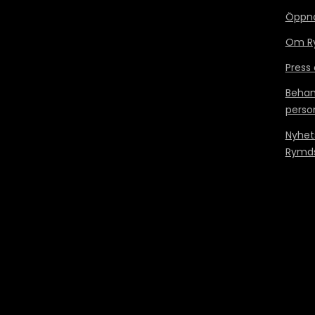
Öppn
Om Ry
Press
Behan
perso
Nyhet
Rymds