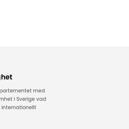
ghet
departementet med
amhet i Sverige vad
internationellt