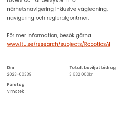
rovers och undersystem för
närhetsnavigering inklusive vägledning,
navigering och regleralgoritmer.
För mer information, besök gärna
www.ltu.se/research/subjects/RoboticsAI
Dnr
Totalt beviljat bidrag
2023-00339
3 632 000kr
Företag
Vimotek