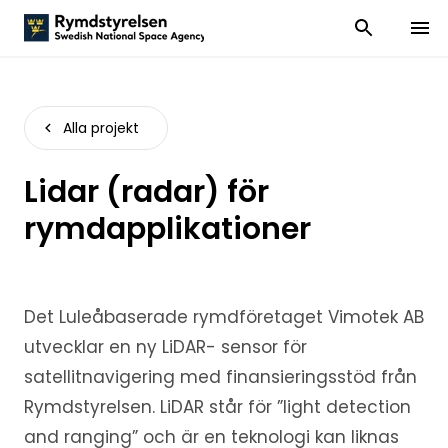
Visa och dölj
Visa 
Alla projekt
Lidar (radar) för
rymdapplikationer
Det Luleåbaserade rymdföretaget Vimotek AB
utvecklar en ny LiDAR- sensor för
satellitnavigering med finansieringsstöd från
Rymdstyrelsen. LiDAR står för ”light detection
and ranging” och är en teknologi kan liknas