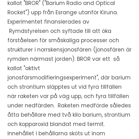
kallat "BROR" ("Barium Radio and Optical
Rocket") upp från Esrange utanför Kiruna.
Experimentet finansierades av
Rymdstyrelsen och syftade till att öka
förståelsen för småskaliga processer och
strukturer i norrskensjonosfären (jonosfären är
rymden närmast jorden). BROR var ett så
kallat "aktivt
jonosfärsmodifieringsexperiment", där barium
och strontium släpptes ut vid fyra tillfällen
när raketen var på väg upp, och fyra tillfällen
under nedfärden. Raketen medförde således
åtta behållare med två kilo barium, strontium
och kopparoxid blandat med termit.
Innehållet i behållarna sköts ut inom