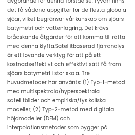
avgörande för denna förståelse. Tyvärr finns
det få sådana uppgifter för de flesta globala
sjöar, vilket begränsar vår kunskap om sjöars
batymetri och vattenlagring. Det krävs
brådskande åtgärder för att komma till rätta
med denna klyfta.Satellitbaserad fjärranalys
är ett lovande verktyg för att på ett
kostnadseffektivt och effektivt sätt få fram
sjöars batymetri i stor skala. Tre
huvudmetoder har använts: (1) Typ-1-metod
med multispektrala/hyperspektrala
satellitbilder och empiriska/fysikaliska
modeller, (2) Typ-2-metod med digitala
höjdmodeller (DEM) och
interpolationsmetoder som bygger på