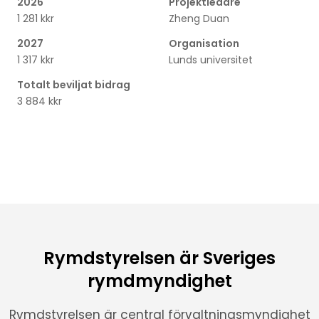
2026
Projektledare
1 281 kkr
Zheng Duan
2027
Organisation
1 317 kkr
Lunds universitet
Totalt beviljat bidrag
3 884 kkr
Rymdstyrelsen är Sveriges
rymdmyndighet
Rymdstyrelsen är central förvaltningsmyndighet