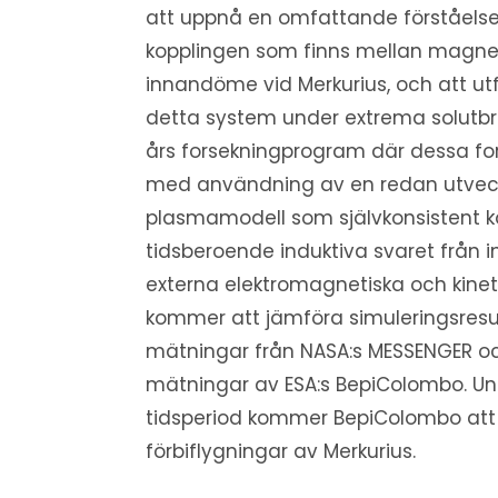
att uppnå en omfattande förståels
kopplingen som finns mellan magne
innandöme vid Merkurius, och att ut
detta system under extrema solutbrott
års forsekningprogram där dessa f
med användning av en redan utveckl
plasmamodell som självkonsistent k
tidsberoende induktiva svaret från 
externa elektromagnetiska och kinet
kommer att jämföra simuleringsresu
mätningar från NASA:s MESSENGER o
mätningar av ESA:s BepiColombo. Und
tidsperiod kommer BepiColombo att
förbiflygningar av Merkurius.