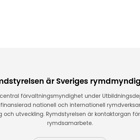
dstyrelsen är Sveriges rymdmyndi
 central förvaltningsmyndighet under Utbildnings
t finansierad nationell och internationell rymdverks
ng och utveckling. Rymdstyrelsen är kontaktorgan för 
rymdsamarbete.