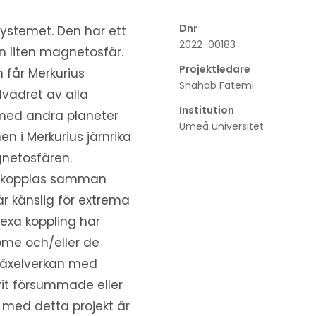
Dnr
systemet. Den har ett
2022-00183
 liten magnetosfär.
Projektledare
 får Merkurius
Shahab Fatemi
vädret av alla
Institution
e med andra planeter
Umeå universitet
n i Merkurius järnrika
gnetosfären.
r kopplas samman
 känslig för extrema
exa koppling har
öme och/eller de
 växelverkan med
vit försummade eller
n med detta projekt är