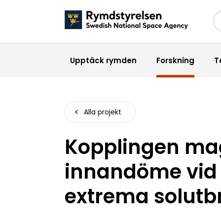
Sö
Upptäck rymden
Forskning
T
Alla projekt
Kopplingen ma
innandöme vid 
extrema solutbr