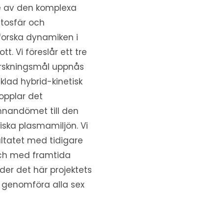
e av den komplexa
tosfär och
forska dynamiken i
. Vi föreslår ett tre
orskningsmål uppnås
ad hybrid-kinetisk
opplar det
innandömet till den
iska plasmamiljön. Vi
ltatet med tidigare
ch med framtida
er det här projektets
 genomföra alla sex