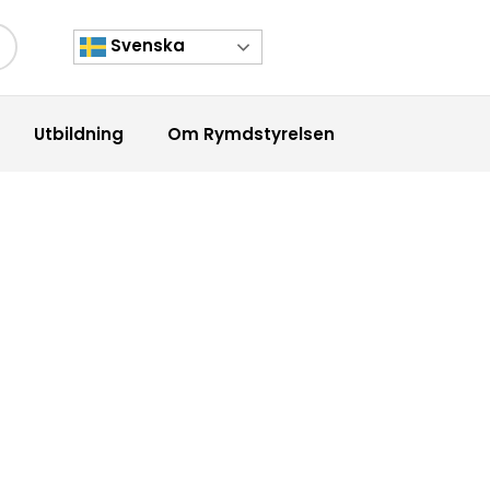
Svenska
kknapp
Utbildning
Om Rymdstyrelsen