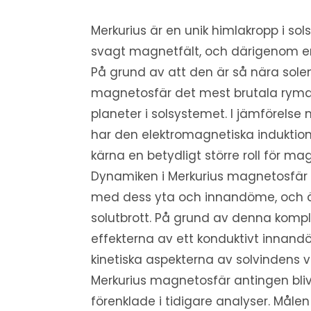
Merkurius är en unik himlakropp i sol
svagt magnetfält, och därigenom en
På grund av att den är så nära solen
magnetosfär det mest brutala rymd
planeter i solsystemet. I jämförels
har den elektromagnetiska induktione
kärna en betydligt större roll för ma
Dynamiken i Merkurius magnetosfä
med dess yta och innandöme, och är
solutbrott. På grund av denna kompl
effekterna av ett konduktivt innand
kinetiska aspekterna av solvindens
Merkurius magnetosfär antingen bli
förenklade i tidigare analyser. Måle