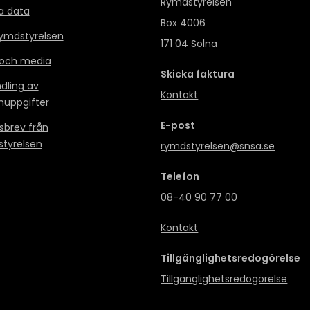
Rymdstyrelsen
a data
Box 4006
mdstyrelsen
171 04 Solna
 och media
Skicka faktura
dling av
Kontakt
nuppgifter
E-post
sbrev från
tyrelsen
rymdstyrelsen@snsa.se
Telefon
08-40 90 77 00
Kontakt
Tillgänglighetsredogörelse
Tillgänglighetsredogörelse