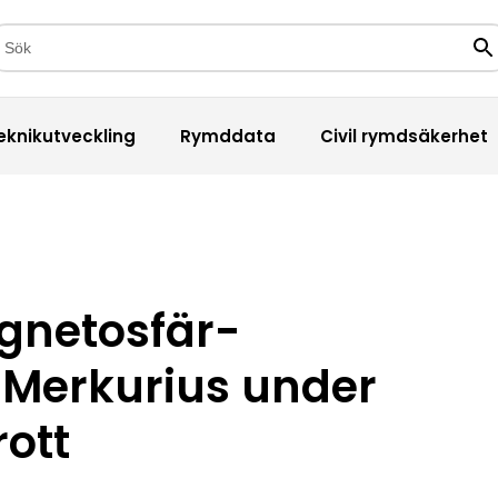
kfält
Sö
eknikutveckling
Rymddata
Civil rymdsäkerhet
gnetosfär-
Merkurius under
ott