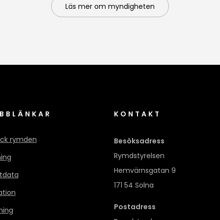
Läs mer om myndigheten
BBLÄNKAR
KONTAKT
ck rymden
Besöksadress
Rymdstyrelsen
ning
Hemvärnsgatan 9
itdata
171 54 Solna
ation
Postadress
ning