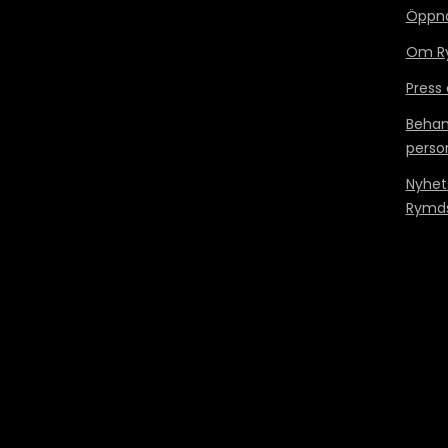
Öppn
Om Ry
Press
Behan
perso
Nyhet
Rymds