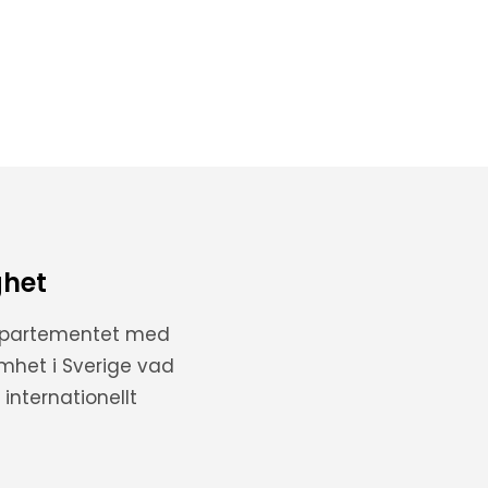
ghet
departementet med
amhet i Sverige vad
internationellt