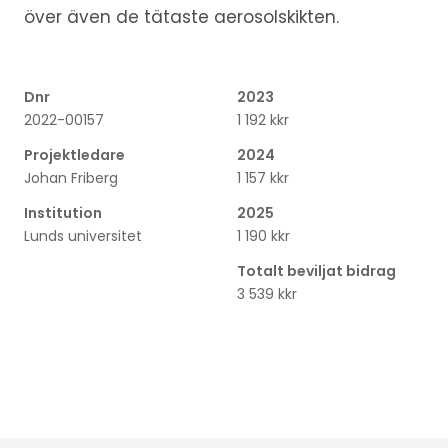
över även de tätaste aerosolskikten.
Dnr
2023
2022-00157
1 192 kkr
Projektledare
2024
Johan Friberg
1 157 kkr
Institution
2025
Lunds universitet
1 190 kkr
Totalt beviljat bidrag
3 539 kkr