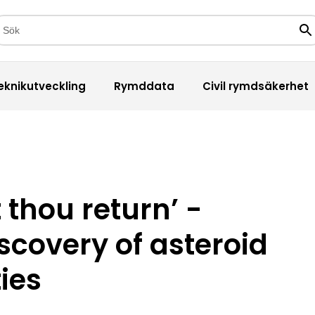
kfält
Sö
eknikutveckling
Rymddata
Civil rymdsäkerhet
 thou return’ -
scovery of asteroid
ies