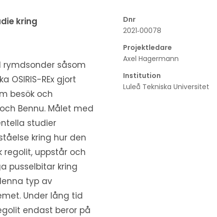
Dnr
udie kring
2021‐00078
Projektledare
Axel Hagermann
tal rymdsonder såsom
Institution
 OSIRIS-REx gjort
Luleå Tekniska Universitet
nom besök och
 och Bennu. Målet med
ntella studier
ståelse kring hur den
 regolit, uppstår och
a pusselbitar kring
enna typ av
emet. Under lång tid
egolit endast beror på