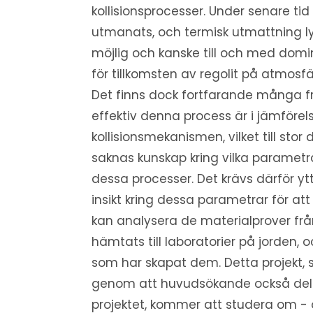
kollisionsprocesser. Under senare ti
utmanats, och termisk utmattning l
möjlig och kanske till och med do
för tillkomsten av regolit på atmosf
Det finns dock fortfarande många f
effektiv denna process är i jämföre
kollisionsmekanismen, vilket till stor 
saknas kunskap kring vilka parametr
dessa processer. Det krävs därför ytt
insikt kring dessa parametrar för at
kan analysera de materialprover frå
hämtats till laboratorier på jorden, 
som har skapat dem. Detta projekt, 
genom att huvudsökande också del
projektet, kommer att studera om - 