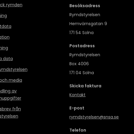
ck rymden
Besöksadress
Rymdstyrelsen
ning
Hemvärnsgatan 9
itdata
171 54 Solna
ation
Postadress
ning
Rymdstyrelsen
a data
Box 4006
mdstyrelsen
171 04 Solna
 och media
Skicka faktura
dling av
Kontakt
nuppgifter
E-post
sbrev från
tyrelsen
rymdstyrelsen@snsa.se
Telefon