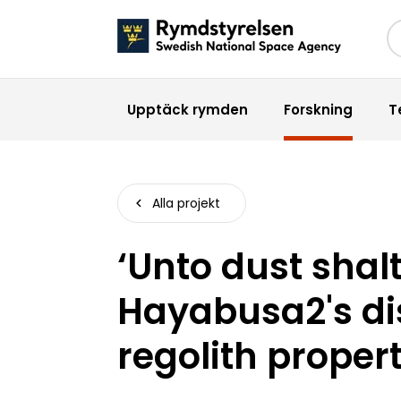
Sö
Upptäck rymden
Forskning
T
Alla projekt
‘Unto dust shalt
Hayabusa2's di
regolith propert