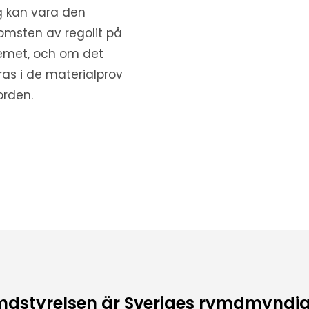
g kan vara den
msten av regolit på
temet, och om det
ras i de materialprov
orden.
dstyrelsen är Sveriges rymdmyndi