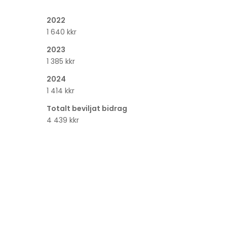
2022
1 640 kkr
2023
1 385 kkr
2024
1 414 kkr
Totalt beviljat bidrag
4 439 kkr