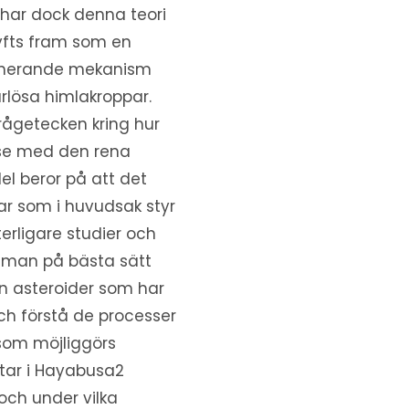
d har dock denna teori
yfts fram som en
minerande mekanism
ärlösa himlakroppar.
rågetecken kring hur
lse med den rena
del beror på att det
ar som i huvudsak styr
erligare studier och
t man på bästa sätt
n asteroider som har
och förstå de processer
som möjliggörs
tar i Hayabusa2
och under vilka