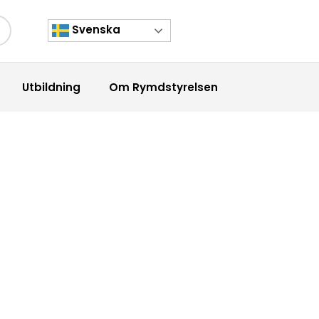
Svenska
kknapp
Utbildning
Om Rymdstyrelsen