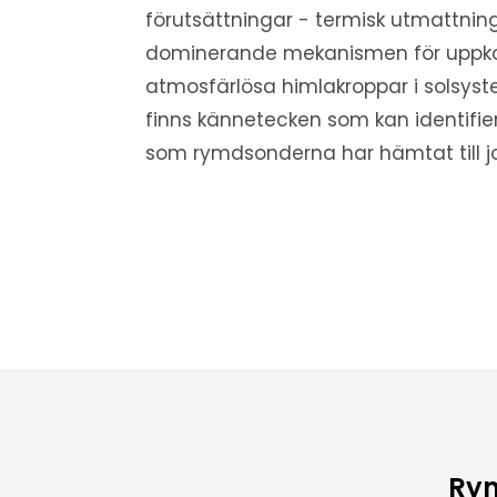
förutsättningar - termisk utmattnin
dominerande mekanismen för uppko
atmosfärlösa himlakroppar i solsys
finns kännetecken som kan identifie
som rymdsonderna har hämtat till j
Rym