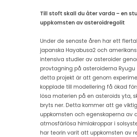
Till stoft skall du åter varda – en st
uppkomsten av asteroidregolit
Under de senaste åren har ett fler
japanska Hayabusa2 och amerikanska
intensiva studier av asteroider ge
provtagning på asteroiderna Ryugu
detta projekt är att genom experime
kopplade till modellering få ökad för
lösa materien på en asteroids yta, sk
bryts ner. Detta kommer att ge viktig
uppkomsten och egenskaperna av d
atmosfärlösa himlakroppar i solsyst
har teorin varit att uppkomsten av r