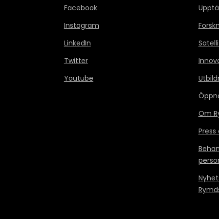
Facebook
Upptä
Instagram
Forsk
LinkedIn
Satell
Twitter
Innov
Youtube
Utbild
Öppn
Om Ry
Press
Behan
perso
Nyhet
Rymds