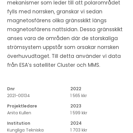
mekanismer som leder till att polarområdet
fylls med norrsken, granskar vi sedan
magnetosfärens olika gränsskikt längs
magnetosfärens nattsidan. Dessa gränsskikt
anses vara de områden där de storskaliga
strömsystem uppstår som orsakar norrsken
överhuvudtaget. Till detta använder vi data
från ESA’s satelliter Cluster och MMS.
Dnr
2022
2021-00134
1 565 kkr
Projektledare
2023
Anita Kullen
1 599 kkr
Institution
2024
Kungliga Tekniska
1 703 kkr