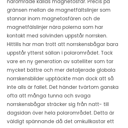
närområde kallas magnetosfär. Precis på
gränsen mellan de magnetfältslinjer som
stannar inom magnetosfären och de
magnetfälslinjer nära polerna som har
kontakt med solvinden uppstår norrsken.
Hittills har man trott att norrskensbågar bara
uppstår ytterst sällan i polarområdet. Tack
vare en ny generation av satelliter som tar
mycket bättre och mer detaljerade globala
norrskensbilder upptäckte man dock att så
inte alls är fallet. Det händer tvärtom ganska
ofta att många tunna och svaga
norrskensbågar sträcker sig från natt- till
dagsidan över hela polarområdet. Detta är
väldigt spännande då det omkullkastar ett