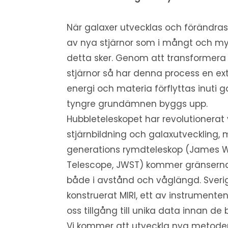
När galaxer utvecklas och förändras
av nya stjärnor som i mångt och myc
detta sker. Genom att transformera g
stjärnor så har denna process en extre
energi och materia förflyttas inuti g
tyngre grundämnen byggs upp.
Hubbleteleskopet har revolutionerat
stjärnbildning och galaxutveckling
generations rymdteleskop (James 
Telescope, JWST) kommer gränserna 
både i avstånd och våglängd. Sveri
konstruerat MIRI, ett av instrumenten
oss tillgång till unika data innan de bl
Vi kommer att utveckla nya metoder 