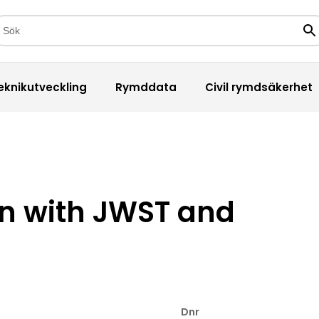
kfält
Sö
eknikutveckling
Rymddata
Civil rymdsäkerhet
on with JWST and
Dnr