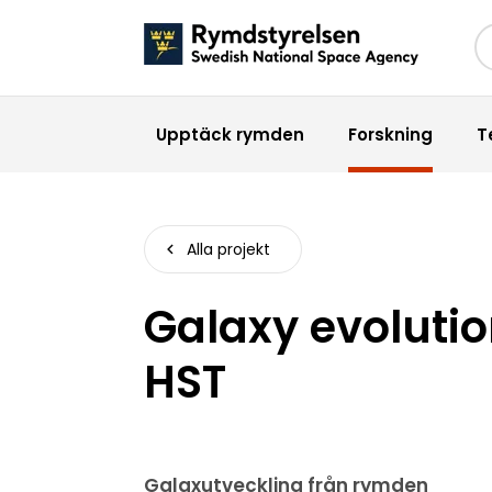
Sö
Upptäck rymden
Forskning
T
Alla projekt
Galaxy evoluti
HST
Galaxutveckling från rymden