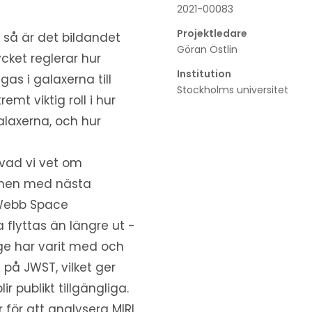
2021-00083
Projektledare
 så är det bildandet
Göran Östlin
ket reglerar hur
Institution
as i galaxerna till
Stockholms universitet
mt viktig roll i hur
alaxerna, och hur
 vad vi vet om
, men med nästa
Webb Space
flyttas än längre ut -
ge har varit med och
 på JWST, vilket ger
ir publikt tillgängliga.
för att analysera MIRI