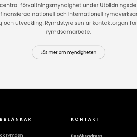
 central förvaltningsmyndighet under Utbildnings
t finansierad nationell och internationell rymdverks
ng och utveckling. Rymdstyrelsen är kontaktorgan för 
rymdsamarbete.
Läs mer om myndigheten
BBLÄNKAR
KONTAKT
ck rymden
Besöksadress