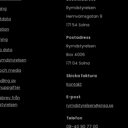
Rymdstyrelsen
ning
Hemvärnsgatan 9
itdata
171 54 Solna
ation
Postadress
ning
Rymdstyrelsen
a data
Box 4006
mdstyrelsen
171 04 Solna
 och media
Skicka faktura
dling av
Kontakt
nuppgifter
E-post
sbrev från
tyrelsen
rymdstyrelsen@snsa.se
Telefon
08-40 90 77 00