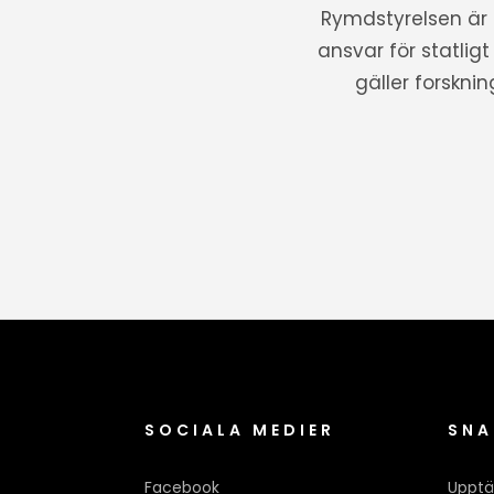
Rymdstyrelsen är
ansvar för statlig
gäller forskni
SOCIALA MEDIER
SNA
Facebook
Upptä