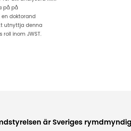
a på på
t en doktorand
att utnyttja denna
es roll inom JWST.
dstyrelsen är Sveriges rymdmyndi