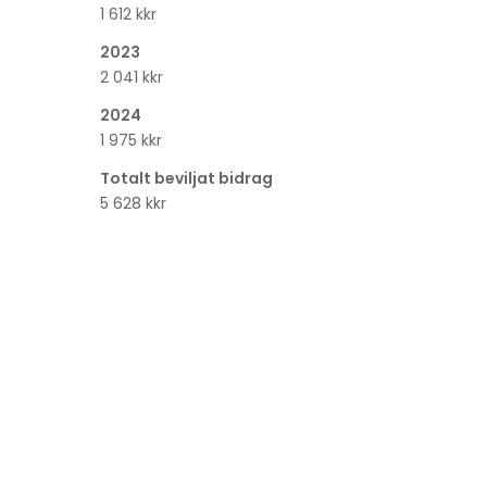
1 612 kkr
2023
2 041 kkr
2024
1 975 kkr
Totalt beviljat bidrag
5 628 kkr