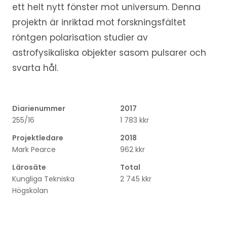
ett helt nytt fönster mot universum. Denna
projektn är inriktad mot forskningsfältet
röntgen polarisation studier av
astrofysikaliska objekter sasom pulsarer och
svarta hål.
Diarienummer
2017
255/16
1 783 kkr
Projektledare
2018
Mark Pearce
962 kkr
Lärosäte
Total
Kungliga Tekniska
2 745 kkr
Högskolan