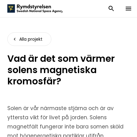
Visa och dölj
Visa 
Alla projekt
Vad är det som värmer
solens magnetiska
kromosfär?
Solen är vår närmaste stjärna och är av
yttersta vikt för livet på jorden. Solens
magnetfält fungerar inte bara somen sköld
mot högenergetiska partiklar utifrån