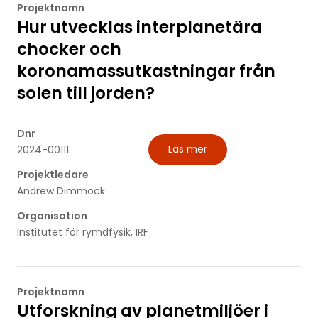
Projektnamn
Hur utvecklas interplanetära
chocker och
koronamassutkastningar från
solen till jorden?
Dnr
Läs mer
2024-00111
Projektledare
Andrew Dimmock
Organisation
Institutet för rymdfysik, IRF
Projektnamn
Utforskning av planetmiljöer i