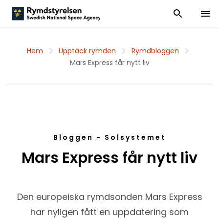
Visa och dölj
Visa 
Hem
Upptäck rymden
Rymdbloggen
Mars Express får nytt liv
Bloggen - Solsystemet
Mars Express får nytt liv
Den europeiska rymdsonden Mars Express
har nyligen fått en uppdatering som