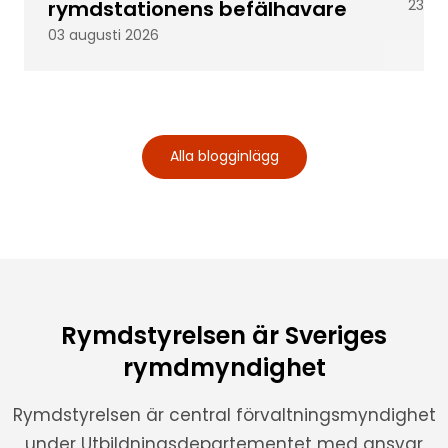
rymdstationens befälhavare
23 ju
03 augusti 2026
Alla blogginlägg
Rymdstyrelsen är Sveriges
rymdmyndighet
Rymdstyrelsen är central förvaltningsmyndighet
under Utbildningsdepartementet med ansvar