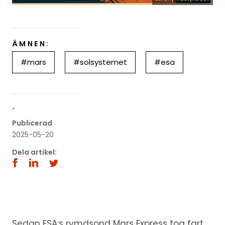
ÄMNEN:
#mars
#solsystemet
#esa
´
Publicerad
2025-05-20
Dela artikel:
Sedan ESA:s rymdsond Mars Express tog fart