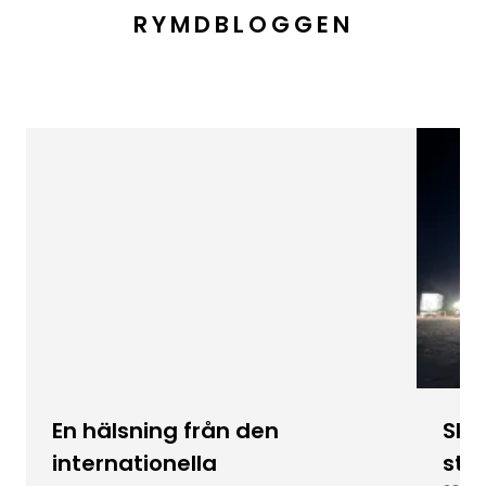
RYMDBLOGGEN
En hälsning från den
Skic
internationella
stu